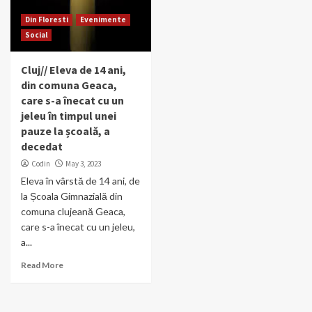
Din Floresti
Evenimente
Social
Cluj// Eleva de 14 ani,
din comuna Geaca,
care s-a înecat cu un
jeleu în timpul unei
pauze la școală, a
decedat
Codin
May 3, 2023
Eleva în vârstă de 14 ani, de
la Școala Gimnazială din
comuna clujeană Geaca,
care s-a înecat cu un jeleu,
a...
Read More