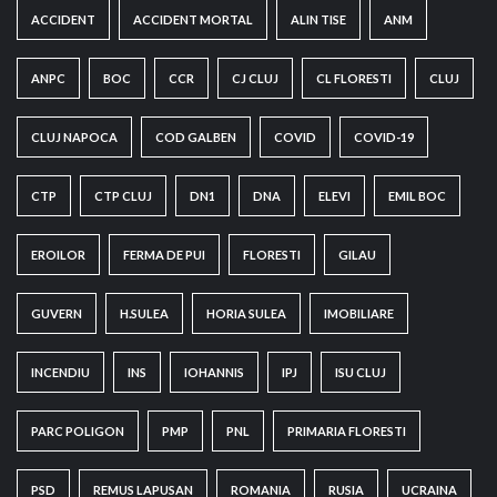
ACCIDENT
ACCIDENT MORTAL
ALIN TISE
ANM
ANPC
BOC
CCR
CJ CLUJ
CL FLORESTI
CLUJ
CLUJ NAPOCA
COD GALBEN
COVID
COVID-19
CTP
CTP CLUJ
DN1
DNA
ELEVI
EMIL BOC
EROILOR
FERMA DE PUI
FLORESTI
GILAU
GUVERN
H.SULEA
HORIA SULEA
IMOBILIARE
INCENDIU
INS
IOHANNIS
IPJ
ISU CLUJ
PARC POLIGON
PMP
PNL
PRIMARIA FLORESTI
PSD
REMUS LAPUSAN
ROMANIA
RUSIA
UCRAINA