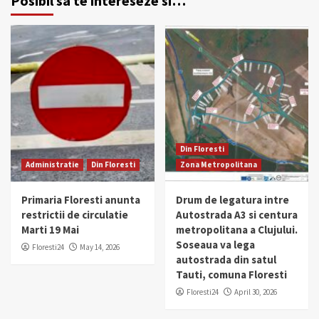
Posibil sa te intereseze si…
Din Floresti
Administratie
Din Floresti
Zona Metropolitana
Primaria Floresti anunta
Drum de legatura intre
restrictii de circulatie
Autostrada A3 si centura
Marti 19 Mai
metropolitana a Clujului.
Soseaua va lega
Floresti24
May 14, 2026
autostrada din satul
Tauti, comuna Floresti
Floresti24
April 30, 2026