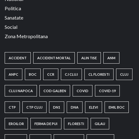
Politica
Sanatate
Social
Zona Metropolitana
ACCIDENT
ACCIDENT MORTAL
ALIN TISE
ANM
ANPC
BOC
CCR
CJ CLUJ
CL FLORESTI
CLUJ
CLUJ NAPOCA
COD GALBEN
COVID
COVID-19
CTP
CTP CLUJ
DN1
DNA
ELEVI
EMIL BOC
EROILOR
FERMA DE PUI
FLORESTI
GILAU