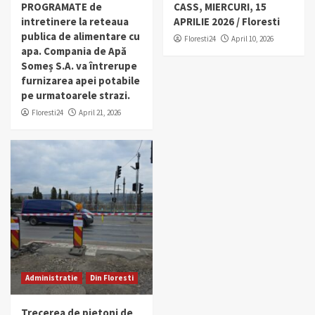
PROGRAMATE de
CASS, MIERCURI, 15
intretinere la reteaua
APRILIE 2026 / Floresti
publica de alimentare cu
Floresti24
April 10, 2026
apa. Compania de Apă
Someș S.A. va întrerupe
furnizarea apei potabile
pe urmatoarele strazi.
Floresti24
April 21, 2026
Administratie
Din Floresti
Trecerea de pietoni de