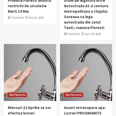
Primaria Floresti anunta
Drum de legatura intre
restrictii de circulatie
Autostrada A3 si centura
Marti 19 Mai
metropolitana a Clujului.
Soseaua va lega
Floresti24
May 14, 2026
autostrada din satul
Tauti, comuna Floresti
Floresti24
April 30, 2026
Din Floresti
Din Floresti
Miercuri 22 Aprilie se vor
Anunt intrerupere apa:
efectua lucrari
Lucrari PROGRAMATE