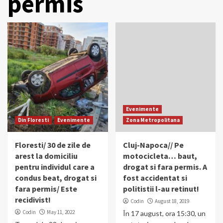
permis
Evenimente
Din Floresti
Evenimente
Zona Metropolitana
Floresti/ 30 de zile de
Cluj-Napoca// Pe
arest la domiciliu
motocicleta… baut,
pentru individul care a
drogat si fara permis. A
condus beat, drogat si
fost accidentat si
fara permis/ Este
politistii l-au retinut!
recidivist!
Codin
August 18, 2019
Codin
May 11, 2022
În 17 august, ora 15:30, un