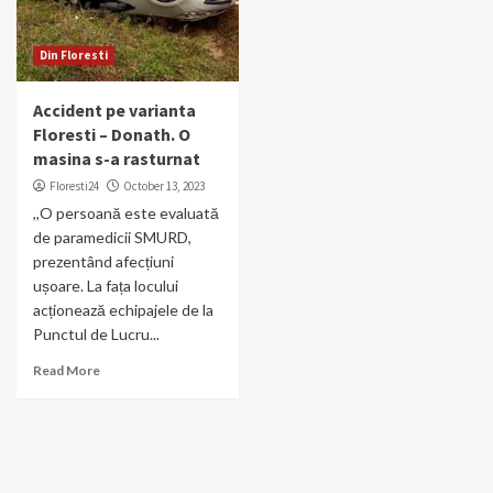
Din Floresti
Accident pe varianta
Floresti – Donath. O
masina s-a rasturnat
Floresti24
October 13, 2023
,,O persoană este evaluată
de paramedicii SMURD,
prezentând afecțiuni
ușoare. La fața locului
acționează echipajele de la
Punctul de Lucru...
Read More