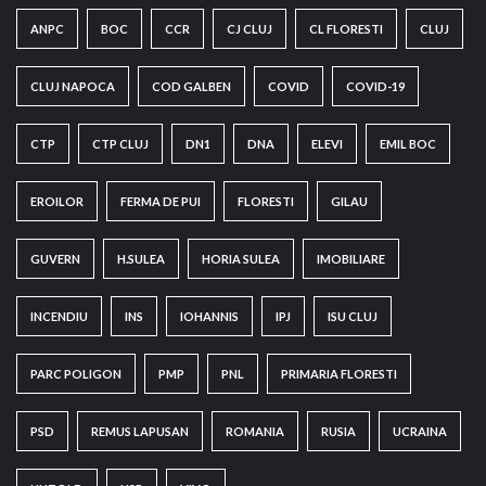
ANPC
BOC
CCR
CJ CLUJ
CL FLORESTI
CLUJ
CLUJ NAPOCA
COD GALBEN
COVID
COVID-19
CTP
CTP CLUJ
DN1
DNA
ELEVI
EMIL BOC
EROILOR
FERMA DE PUI
FLORESTI
GILAU
GUVERN
H.SULEA
HORIA SULEA
IMOBILIARE
INCENDIU
INS
IOHANNIS
IPJ
ISU CLUJ
PARC POLIGON
PMP
PNL
PRIMARIA FLORESTI
PSD
REMUS LAPUSAN
ROMANIA
RUSIA
UCRAINA