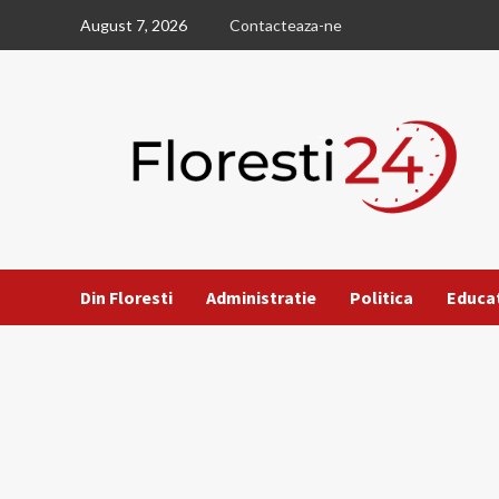
Skip
August 7, 2026
Contacteaza-ne
to
content
Din Floresti
Administratie
Politica
Educa