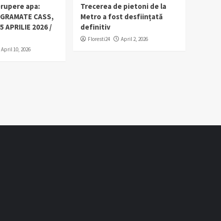
erupere apa:
Trecerea de pietoni de la
OGRAMATE CASS,
Metro a fost desființată
5 APRILIE 2026 /
definitiv
Floresti24
April 2, 2026
April 10, 2026