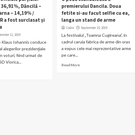
 36,91%, Dăncilă –
premierului Dancila. Doua
arna – 14,19% /
fetite si-au facut selfie cu ea,
R a fost surclasat și
langa un stand de arme
a
Codin
September 23, 2019
vember 11, 2019
La festivalul „Toamna Cugireana”, in
cadrul caruia fabrica de arme din oras
e Klaus Iohannis conduce
a expus cele mai reprezentative arme
 al alegerilor prezidenţiale
pe care...
n voturi, fiind urmat de
D Viorica...
Read More