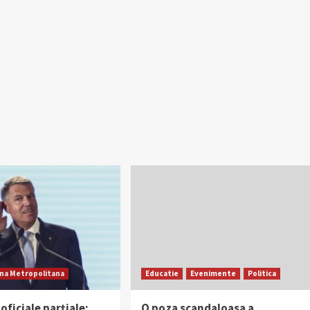
na Metropolitana
Educatie
Evenimente
Politica
oficiale parțiale:
O poza scandaloasa a