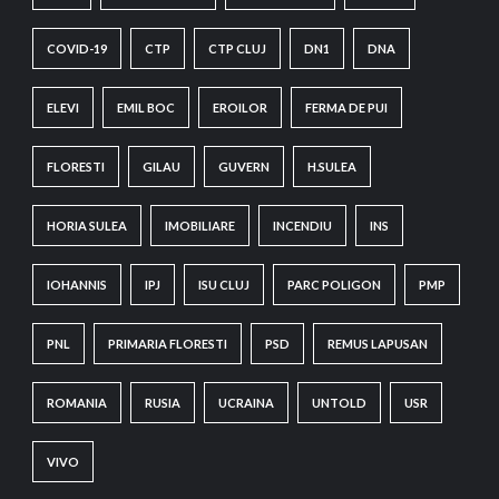
COVID-19
CTP
CTP CLUJ
DN1
DNA
ELEVI
EMIL BOC
EROILOR
FERMA DE PUI
FLORESTI
GILAU
GUVERN
H.SULEA
HORIA SULEA
IMOBILIARE
INCENDIU
INS
IOHANNIS
IPJ
ISU CLUJ
PARC POLIGON
PMP
PNL
PRIMARIA FLORESTI
PSD
REMUS LAPUSAN
ROMANIA
RUSIA
UCRAINA
UNTOLD
USR
VIVO