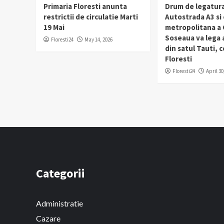
Primaria Floresti anunta
Drum de legatura
restrictii de circulatie Marti
Autostrada A3 si
19 Mai
metropolitana a C
Soseaua va lega
Floresti24
May 14, 2026
din satul Tauti,
Floresti
Floresti24
April 30
Categorii
Administratie
Cazare