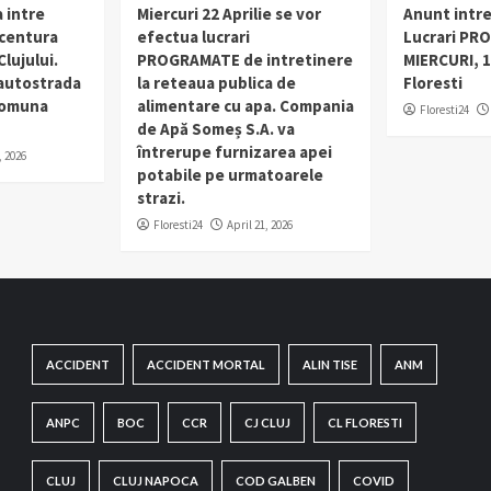
 intre
Miercuri 22 Aprilie se vor
Anunt intr
 centura
efectua lucrari
Lucrari PR
lujului.
PROGRAMATE de intretinere
MIERCURI, 1
 autostrada
la reteaua publica de
Floresti
 comuna
alimentare cu apa. Compania
Floresti24
de Apă Someș S.A. va
întrerupe furnizarea apei
, 2026
potabile pe urmatoarele
strazi.
Floresti24
April 21, 2026
ACCIDENT
ACCIDENT MORTAL
ALIN TISE
ANM
ANPC
BOC
CCR
CJ CLUJ
CL FLORESTI
CLUJ
CLUJ NAPOCA
COD GALBEN
COVID