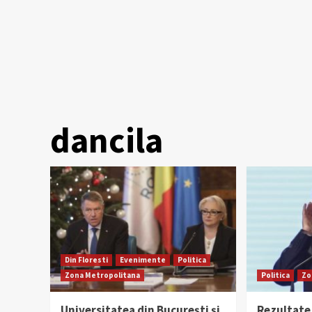
dancila
Din Floresti
Evenimente
Politica
Zona Metropolitana
Politica
Zo
Universitatea din București și
Rezultate 