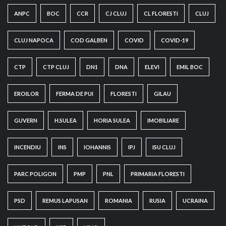
ANPC
BOC
CCR
CJ CLUJ
CL FLORESTI
CLUJ
CLUJ NAPOCA
COD GALBEN
COVID
COVID-19
CTP
CTP CLUJ
DN1
DNA
ELEVI
EMIL BOC
EROILOR
FERMA DE PUI
FLORESTI
GILAU
GUVERN
H.SULEA
HORIA SULEA
IMOBILIARE
INCENDIU
INS
IOHANNIS
IPJ
ISU CLUJ
PARC POLIGON
PMP
PNL
PRIMARIA FLORESTI
PSD
REMUS LAPUSAN
ROMANIA
RUSIA
UCRAINA