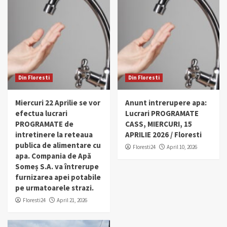
Din Floresti
Din Floresti
Miercuri 22 Aprilie se vor
Anunt intrerupere apa:
efectua lucrari
Lucrari PROGRAMATE
PROGRAMATE de
CASS, MIERCURI, 15
intretinere la reteaua
APRILIE 2026 / Floresti
publica de alimentare cu
Floresti24
April 10, 2026
apa. Compania de Apă
Someș S.A. va întrerupe
furnizarea apei potabile
pe urmatoarele strazi.
Floresti24
April 21, 2026