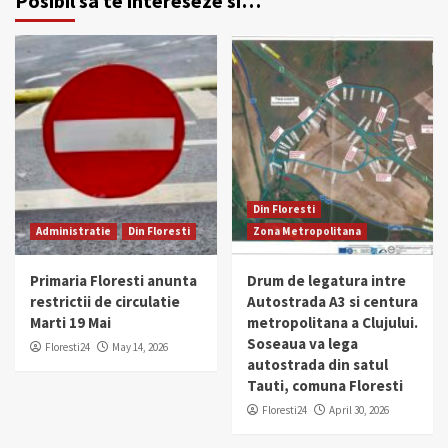
Posibil sa te intereseze si…
Din Floresti
Administratie
Din Floresti
Zona Metropolitana
Primaria Floresti anunta
Drum de legatura intre
restrictii de circulatie
Autostrada A3 si centura
Marti 19 Mai
metropolitana a Clujului.
Soseaua va lega
Floresti24
May 14, 2026
autostrada din satul
Tauti, comuna Floresti
Floresti24
April 30, 2026