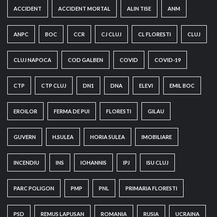
ACCIDENT
ACCIDENT MORTAL
ALIN TISE
ANM
ANPC
BOC
CCR
CJ CLUJ
CL FLORESTI
CLUJ
CLUJ NAPOCA
COD GALBEN
COVID
COVID-19
CTP
CTP CLUJ
DN1
DNA
ELEVI
EMIL BOC
EROILOR
FERMA DE PUI
FLORESTI
GILAU
GUVERN
H.SULEA
HORIA SULEA
IMOBILIARE
INCENDIU
INS
IOHANNIS
IPJ
ISU CLUJ
PARC POLIGON
PMP
PNL
PRIMARIA FLORESTI
PSD
REMUS LAPUSAN
ROMANIA
RUSIA
UCRAINA