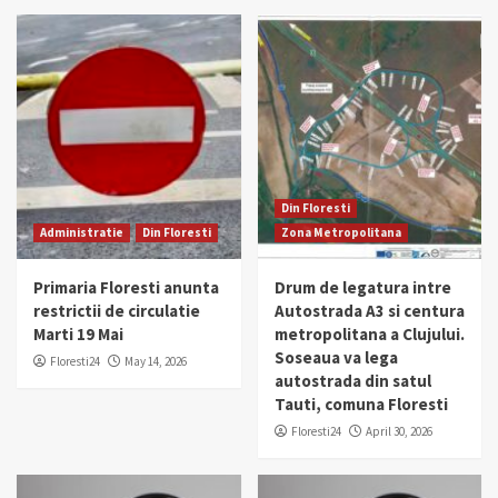
Din Floresti
Administratie
Din Floresti
Zona Metropolitana
Primaria Floresti anunta
Drum de legatura intre
restrictii de circulatie
Autostrada A3 si centura
Marti 19 Mai
metropolitana a Clujului.
Soseaua va lega
Floresti24
May 14, 2026
autostrada din satul
Tauti, comuna Floresti
Floresti24
April 30, 2026