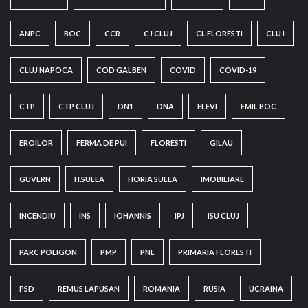
ANPC
BOC
CCR
CJ CLUJ
CL FLORESTI
CLUJ
CLUJ NAPOCA
COD GALBEN
COVID
COVID-19
CTP
CTP CLUJ
DN1
DNA
ELEVI
EMIL BOC
EROILOR
FERMA DE PUI
FLORESTI
GILAU
GUVERN
H.SULEA
HORIA SULEA
IMOBILIARE
INCENDIU
INS
IOHANNIS
IPJ
ISU CLUJ
PARC POLIGON
PMP
PNL
PRIMARIA FLORESTI
PSD
REMUS LAPUSAN
ROMANIA
RUSIA
UCRAINA