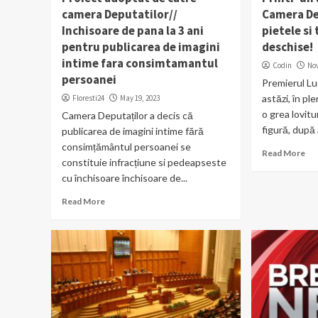
camera Deputatilor//
Camera De
Inchisoare de pana la 3 ani
pietele si
pentru publicarea de imagini
deschise!
intime fara consimtamantul
Codin
No
persoanei
Premierul Lu
astăzi, în pl
Floresti24
May 19, 2023
o grea lovitu
Camera Deputaților a decis că
figură, după al
publicarea de imagini intime fără
consimțământul persoanei se
Read More
constituie infracțiune si pedeapseste
cu închisoare închisoare de...
Read More