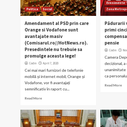
Evenimente
Politica
Social
Zona Metropo
Amendament al PSD prin care
Pădurarii 
Orange si Vodafone sunt
primi cinci
avantajate masiv
compensato
(Comisarul.ro//HotNews.ro).
pensie
Presedintele nu trebuie sa
Codin
No
promulge aceasta lege!
Camera Deputa
decizional, a
Codin
April 7, 2020
unanimitate 
Cei mai mari furnizori de telefonie
ca personalul 
mobilă și internet mobil, Orange și
Vodafone, vor fi avantajați
Read More
semnificativ în raport cu...
Read More