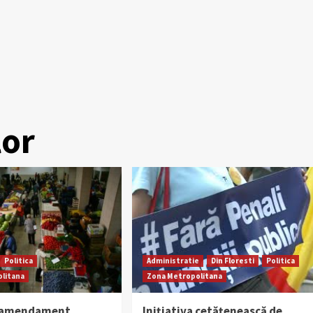
lor
Politica
Administratie
Din Floresti
Politica
litana
Zona Metropolitana
n amendament,
Iniţiativa cetăţenească de