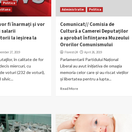
Politica
litana
Administratie
Politica
vor fi înarmați și vor
Comunicat// Comisia de
 salarii
Cultură a Camerei Deputaților
rii la ieșirea la
a aprobat înființarea Muzeului
Ororilor Comunismului
vember 27, 2019
Floresti24
April 26, 2019
ţilor, în calitate de for
Parlamentarii Partidului Național
 decis miercuri, cu
Liberal au avut inițiativa de omagia
de voturi (232 de voturi),
memoria celor care și-au riscat vieților
silvic...
și libertatea pentru a lupta...
Read More