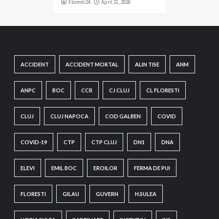
Floresti24
April 21, 2026
ACCIDENT
ACCIDENT MORTAL
ALIN TISE
ANM
ANPC
BOC
CCR
CJ CLUJ
CL FLORESTI
CLUJ
CLUJ NAPOCA
COD GALBEN
COVID
COVID-19
CTP
CTP CLUJ
DN1
DNA
ELEVI
EMIL BOC
EROILOR
FERMA DE PUI
FLORESTI
GILAU
GUVERN
H.SULEA