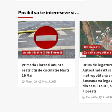
Posibil sa te intereseze si…
Din Floresti
Administratie
Din Floresti
Zona Metropolitana
Primaria Floresti anunta
Drum de legatura
restrictii de circulatie Marti
Autostrada A3 si
19 Mai
metropolitana a C
Soseaua va lega
Floresti24
May 14, 2026
din satul Tauti,
Floresti
Floresti24
April 30