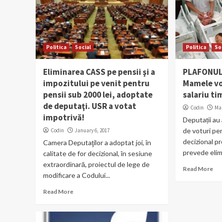
Politica
Social
Politica
So
Eliminarea CASS pe pensii şi a
PLAFONUL 
impozitului pe venit pentru
Mamele vo
pensii sub 2000 lei, adoptate
salariu ti
de deputaţi. USR a votat
Codin
Mar
impotrivă!
Deputații au
de voturi pen
Codin
January 6, 2017
decizional pr
Camera Deputaţilor a adoptat joi, în
prevede elim
calitate de for decizional, în sesiune
extraordinară, proiectul de lege de
Read More
modificare a Codului...
Read More