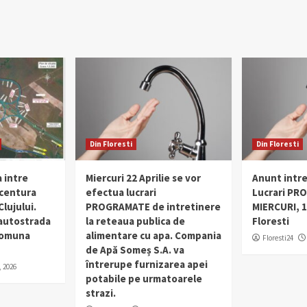
Din Floresti
Din Floresti
 intre
Miercuri 22 Aprilie se vor
Anunt intr
 centura
efectua lucrari
Lucrari PR
lujului.
PROGRAMATE de intretinere
MIERCURI, 1
 autostrada
la reteaua publica de
Floresti
 comuna
alimentare cu apa. Compania
Floresti24
de Apă Someș S.A. va
întrerupe furnizarea apei
, 2026
potabile pe urmatoarele
strazi.