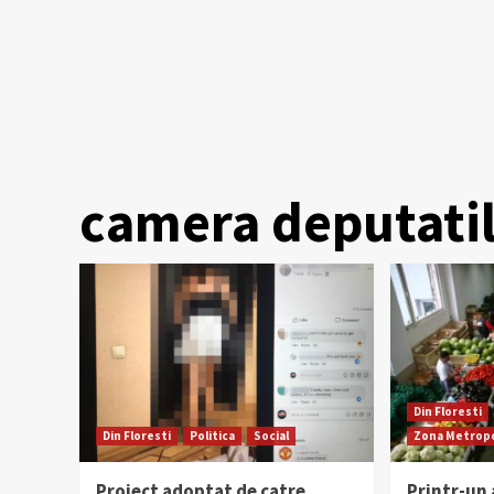
camera deputati
Din Floresti
Din Floresti
Politica
Social
Zona Metropo
Proiect adoptat de catre
Printr-u