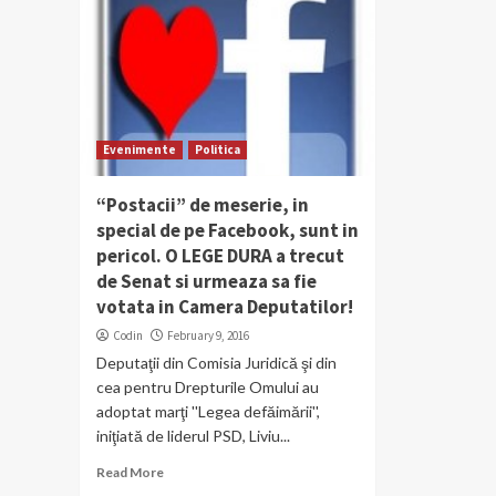
Evenimente
Politica
“Postacii” de meserie, in
special de pe Facebook, sunt in
pericol. O LEGE DURA a trecut
de Senat si urmeaza sa fie
votata in Camera Deputatilor!
Codin
February 9, 2016
Deputaţii din Comisia Juridică şi din
cea pentru Drepturile Omului au
adoptat marţi ''Legea defăimării'',
iniţiată de liderul PSD, Liviu...
Read More