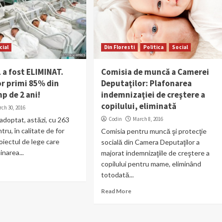
cial
Din Floresti
Politica
Social
a fost ELIMINAT.
Comisia de muncă a Camerei
r primi 85% din
Deputaţilor: Plafonarea
mp de 2 ani!
indemnizaţiei de creştere a
copilului, eliminată
ch 30, 2016
 adoptat, astăzi, cu 263
Codin
March 8, 2016
tru, în calitate de for
Comisia pentru muncă şi protecţie
oiectul de lege care
socială din Camera Deputaţilor a
inarea...
majorat indemnizaţiile de creştere a
copilului pentru mame, eliminând
totodată...
Read More