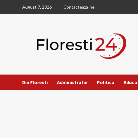
Skip
August 7, 2026
Contacteaza-ne
to
content
Din Floresti
Administratie
Politica
Educa