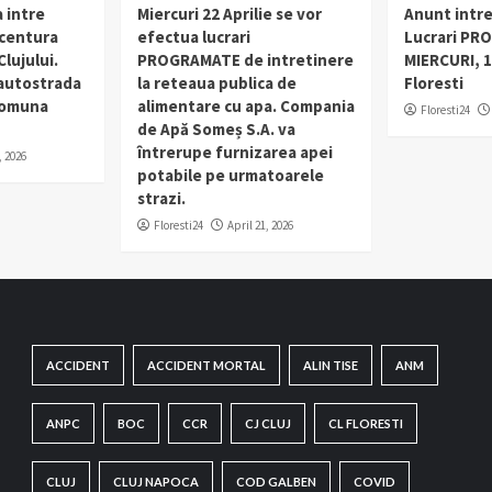
 intre
Miercuri 22 Aprilie se vor
Anunt intr
 centura
efectua lucrari
Lucrari PR
lujului.
PROGRAMATE de intretinere
MIERCURI, 1
 autostrada
la reteaua publica de
Floresti
 comuna
alimentare cu apa. Compania
Floresti24
de Apă Someș S.A. va
întrerupe furnizarea apei
, 2026
potabile pe urmatoarele
strazi.
Floresti24
April 21, 2026
ACCIDENT
ACCIDENT MORTAL
ALIN TISE
ANM
ANPC
BOC
CCR
CJ CLUJ
CL FLORESTI
CLUJ
CLUJ NAPOCA
COD GALBEN
COVID