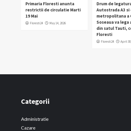
Primaria Floresti anunta
Drum de legatura
restrictii de circulatie Marti
Autostrada A3 si
19 Mai
metropolitana a C
Soseaua va lega
Floresti24
May 14, 2026
din satul Tauti,
Floresti
Floresti24
April 30
Categorii
Administratie
Cazare