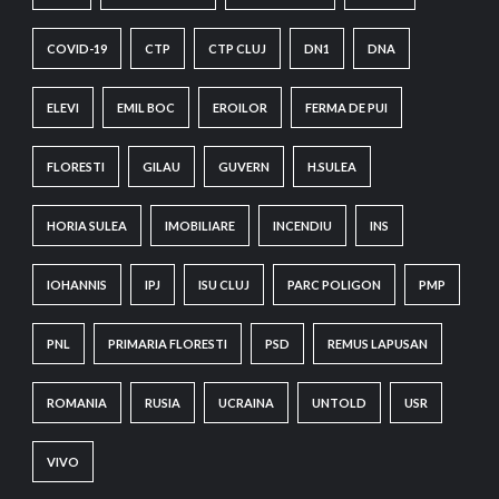
COVID-19
CTP
CTP CLUJ
DN1
DNA
ELEVI
EMIL BOC
EROILOR
FERMA DE PUI
FLORESTI
GILAU
GUVERN
H.SULEA
HORIA SULEA
IMOBILIARE
INCENDIU
INS
IOHANNIS
IPJ
ISU CLUJ
PARC POLIGON
PMP
PNL
PRIMARIA FLORESTI
PSD
REMUS LAPUSAN
ROMANIA
RUSIA
UCRAINA
UNTOLD
USR
VIVO