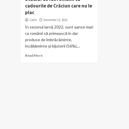
cadourile de Crăciun care nu le
plac
Codin
December 12, 2022
În sezonul iarnă 2022, sunt șanse mari
ca românii să primească în dar
produse de îmbrăcăminte,
încălțăminte și bijuterii (56%),...
Read More