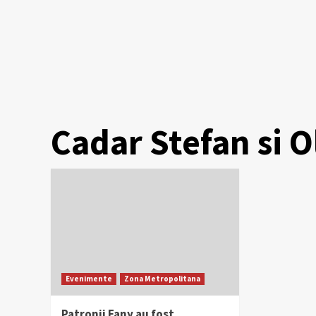
Cadar Stefan si O
Evenimente
Zona Metropolitana
Patronii Fany au fost