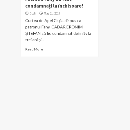
condamnați la închisoare!
Codin
May 21, 2017
Curtea de Apel Cluj a dispus ca
patronul Fany, CADAR ERONIM
ŞTEFAN să fie condamnat definitv la
trei ani și...
Read More