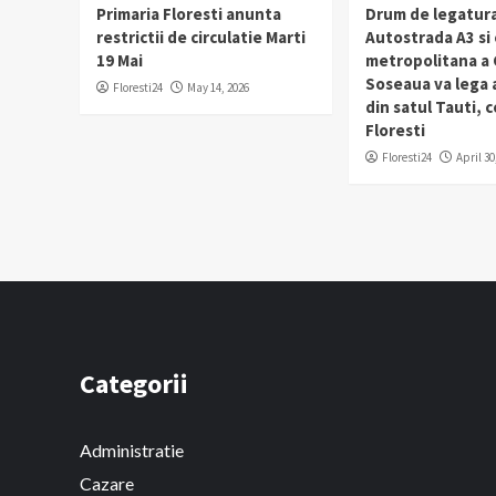
Primaria Floresti anunta
Drum de legatura
restrictii de circulatie Marti
Autostrada A3 si
19 Mai
metropolitana a C
Soseaua va lega
Floresti24
May 14, 2026
din satul Tauti,
Floresti
Floresti24
April 30
Categorii
Administratie
Cazare