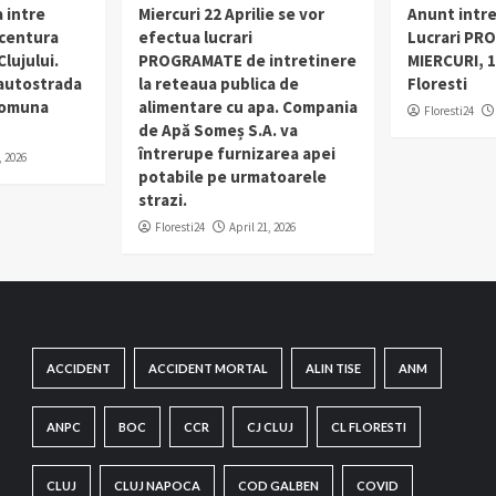
 intre
Miercuri 22 Aprilie se vor
Anunt intr
 centura
efectua lucrari
Lucrari PR
lujului.
PROGRAMATE de intretinere
MIERCURI, 1
 autostrada
la reteaua publica de
Floresti
 comuna
alimentare cu apa. Compania
Floresti24
de Apă Someș S.A. va
întrerupe furnizarea apei
, 2026
potabile pe urmatoarele
strazi.
Floresti24
April 21, 2026
ACCIDENT
ACCIDENT MORTAL
ALIN TISE
ANM
ANPC
BOC
CCR
CJ CLUJ
CL FLORESTI
CLUJ
CLUJ NAPOCA
COD GALBEN
COVID