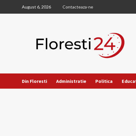
Skip
August 6, 2026
Contacteaza-ne
to
content
Din Floresti
Administratie
Politica
Educa