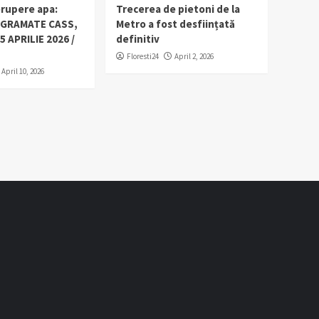
erupere apa:
Trecerea de pietoni de la
OGRAMATE CASS,
Metro a fost desființată
5 APRILIE 2026 /
definitiv
Floresti24
April 2, 2026
April 10, 2026