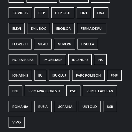
COVID-19
CTP
CTP CLUJ
DN1
DNA
ELEVI
EMIL BOC
EROILOR
FERMA DE PUI
FLORESTI
GILAU
GUVERN
H.SULEA
HORIA SULEA
IMOBILIARE
INCENDIU
INS
IOHANNIS
IPJ
ISU CLUJ
PARC POLIGON
PMP
PNL
PRIMARIA FLORESTI
PSD
REMUS LAPUSAN
ROMANIA
RUSIA
UCRAINA
UNTOLD
USR
VIVO