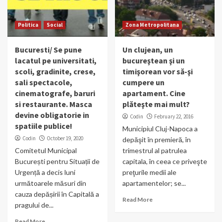
Politica
Social
Zona Metropolitana
Bucuresti/ Se pune
Un clujean, un
lacatul pe universitati,
bucureştean şi un
scoli, gradinite, crese,
timişorean vor să-şi
sali spectacole,
cumpere un
cinematografe, baruri
apartament. Cine
si restaurante. Masca
plăteşte mai mult?
devine obligatorie in
Codin
February 22, 2016
spatiile publice!
Municipiul Cluj-Napoca a
Codin
October 19, 2020
depăşit în premieră, în
Comitetul Municipal
trimestrul al patrulea
București pentru Situații de
capitala, în ceea ce priveşte
Urgență a decis luni
preţurile medii ale
următoarele măsuri din
apartamentelor; se...
cauza depășirii în Capitală a
Read More
pragului de...
Read More