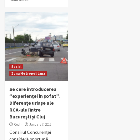
Social
Zona Metropolitana
Se cere introducerea
“experienţei în şofat”.
Diferenţe uriaşe ale
RCA-ului între
Bucureşti şi Cluj
Codin
January 7, 2016
Consiliul Concurenţei
consideră oportună