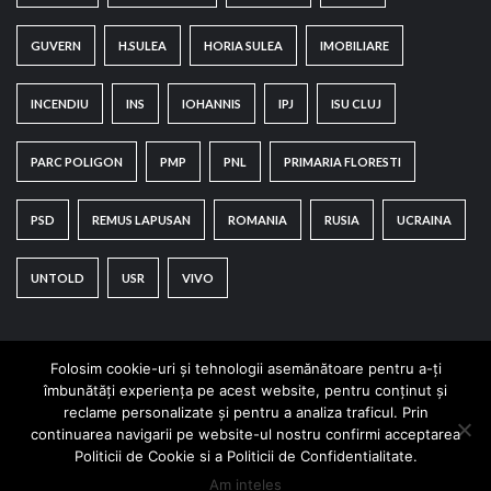
GUVERN
H.SULEA
HORIA SULEA
IMOBILIARE
INCENDIU
INS
IOHANNIS
IPJ
ISU CLUJ
PARC POLIGON
PMP
PNL
PRIMARIA FLORESTI
PSD
REMUS LAPUSAN
ROMANIA
RUSIA
UCRAINA
UNTOLD
USR
VIVO
Folosim cookie-uri și tehnologii asemănătoare pentru a-ți
îmbunătăți experiența pe acest website, pentru conținut și
reclame personalizate și pentru a analiza traficul. Prin
continuarea navigarii pe website-ul nostru confirmi acceptarea
Copyright © All rights reserved.
|
CoverNews
by AF
Politicii de Cookie si a Politicii de Confidentialitate.
themes.
Am inteles