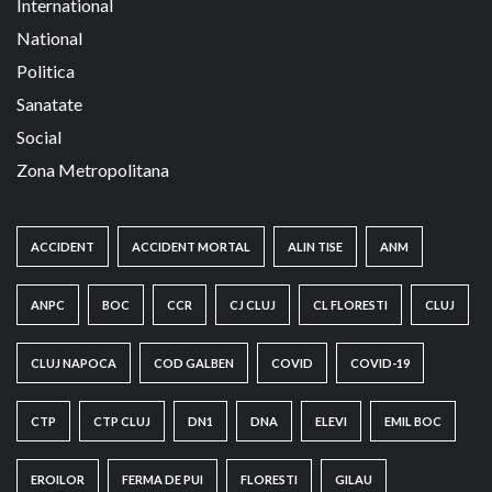
International
National
Politica
Sanatate
Social
Zona Metropolitana
ACCIDENT
ACCIDENT MORTAL
ALIN TISE
ANM
ANPC
BOC
CCR
CJ CLUJ
CL FLORESTI
CLUJ
CLUJ NAPOCA
COD GALBEN
COVID
COVID-19
CTP
CTP CLUJ
DN1
DNA
ELEVI
EMIL BOC
EROILOR
FERMA DE PUI
FLORESTI
GILAU