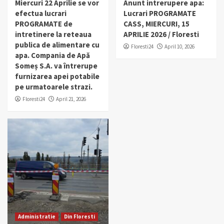
Miercuri 22 Aprilie se vor
Anunt intrerupere apa:
efectua lucrari
Lucrari PROGRAMATE
PROGRAMATE de
CASS, MIERCURI, 15
intretinere la reteaua
APRILIE 2026 / Floresti
publica de alimentare cu
Floresti24
April 10, 2026
apa. Compania de Apă
Someș S.A. va întrerupe
furnizarea apei potabile
pe urmatoarele strazi.
Floresti24
April 21, 2026
Administratie
Din Floresti