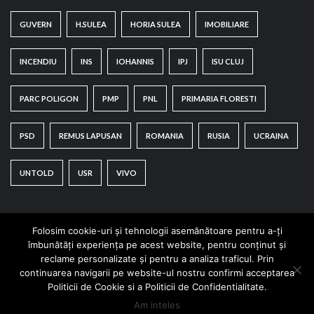
GUVERN
H.SULEA
HORIA SULEA
IMOBILIARE
INCENDIU
INS
IOHANNIS
IPJ
ISU CLUJ
PARC POLIGON
PMP
PNL
PRIMARIA FLORESTI
PSD
REMUS LAPUSAN
ROMANIA
RUSIA
UCRAINA
UNTOLD
USR
VIVO
Folosim cookie-uri și tehnologii asemănătoare pentru a-ți
îmbunătăți experiența pe acest website, pentru conținut și
reclame personalizate și pentru a analiza traficul. Prin
continuarea navigarii pe website-ul nostru confirmi acceptarea
Copyright © All rights reserved.
|
CoverNews
by AF
Politicii de Cookie si a Politicii de Confidentialitate.
themes.
Am inteles