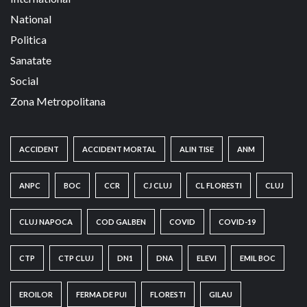
National
Politica
Sanatate
Social
Zona Metropolitana
ACCIDENT
ACCIDENT MORTAL
ALIN TISE
ANM
ANPC
BOC
CCR
CJ CLUJ
CL FLORESTI
CLUJ
CLUJ NAPOCA
COD GALBEN
COVID
COVID-19
CTP
CTP CLUJ
DN1
DNA
ELEVI
EMIL BOC
EROILOR
FERMA DE PUI
FLORESTI
GILAU