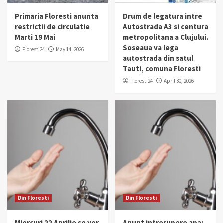
Primaria Floresti anunta
Drum de legatura intre
restrictii de circulatie
Autostrada A3 si centura
Marti 19 Mai
metropolitana a Clujului.
Soseaua va lega
Floresti24
May 14, 2026
autostrada din satul
Tauti, comuna Floresti
Floresti24
April 30, 2026
Din Floresti
Din Floresti
Miercuri 22 Aprilie se vor
Anunt intrerupere apa: