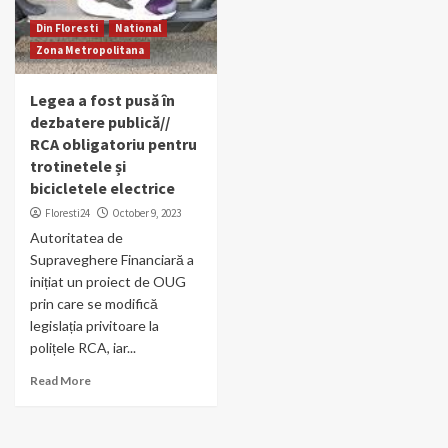
Din Floresti
National
Zona Metropolitana
Legea a fost pusă în
dezbatere publică//
RCA obligatoriu pentru
trotinetele și
bicicletele electrice
Floresti24
October 9, 2023
Autoritatea de
Supraveghere Financiară a
inițiat un proiect de OUG
prin care se modifică
legislația privitoare la
polițele RCA, iar...
Read More