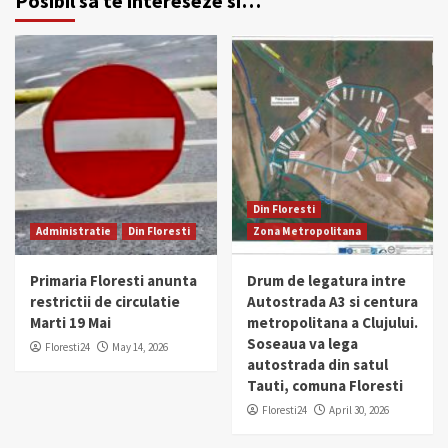
Posibil sa te intereseze si…
Din Floresti
Administratie
Din Floresti
Zona Metropolitana
Primaria Floresti anunta
Drum de legatura intre
restrictii de circulatie
Autostrada A3 si centura
Marti 19 Mai
metropolitana a Clujului.
Soseaua va lega
Floresti24
May 14, 2026
autostrada din satul
Tauti, comuna Floresti
Floresti24
April 30, 2026