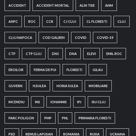
ACCIDENT
ACCIDENT MORTAL
ALIN TISE
ANM
ANPC
BOC
CCR
CJ CLUJ
CL FLORESTI
CLUJ
CLUJ NAPOCA
COD GALBEN
COVID
COVID-19
CTP
CTP CLUJ
DN1
DNA
ELEVI
EMIL BOC
EROILOR
FERMA DE PUI
FLORESTI
GILAU
GUVERN
H.SULEA
HORIA SULEA
IMOBILIARE
INCENDIU
INS
IOHANNIS
IPJ
ISU CLUJ
PARC POLIGON
PMP
PNL
PRIMARIA FLORESTI
PSD
REMUS LAPUSAN
ROMANIA
RUSIA
UCRAINA