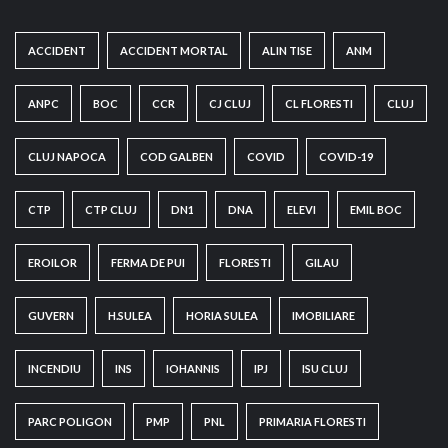
ACCIDENT
ACCIDENT MORTAL
ALIN TISE
ANM
ANPC
BOC
CCR
CJ CLUJ
CL FLORESTI
CLUJ
CLUJ NAPOCA
COD GALBEN
COVID
COVID-19
CTP
CTP CLUJ
DN1
DNA
ELEVI
EMIL BOC
EROILOR
FERMA DE PUI
FLORESTI
GILAU
GUVERN
H.SULEA
HORIA SULEA
IMOBILIARE
INCENDIU
INS
IOHANNIS
IPJ
ISU CLUJ
PARC POLIGON
PMP
PNL
PRIMARIA FLORESTI