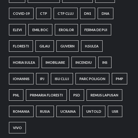
COVID-19
CTP
CTP CLUJ
DN1
DNA
ELEVI
EMIL BOC
EROILOR
FERMA DE PUI
FLORESTI
GILAU
GUVERN
H.SULEA
HORIA SULEA
IMOBILIARE
INCENDIU
INS
IOHANNIS
IPJ
ISU CLUJ
PARC POLIGON
PMP
PNL
PRIMARIA FLORESTI
PSD
REMUS LAPUSAN
ROMANIA
RUSIA
UCRAINA
UNTOLD
USR
VIVO