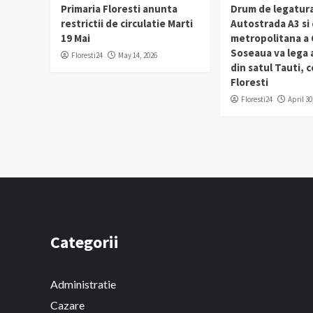
Primaria Floresti anunta
Drum de legatura
restrictii de circulatie Marti
Autostrada A3 si
19 Mai
metropolitana a C
Soseaua va lega
Floresti24
May 14, 2026
din satul Tauti,
Floresti
Floresti24
April 30
Categorii
Administratie
Cazare