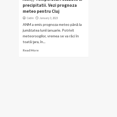
precipitatii. Vezi prognoza
meteo pentru Cluj
Codin
January 3, 2023
ANM a emis prognoza meteo până la
jumătatea lunii ianuarie. Potrivit
meteoroogilor, vremea se va răci în
toată ţara, în...
Read More