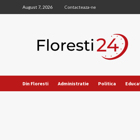
Skip
August 7, 2026
Contacteaza-ne
to
content
Din Floresti
Administratie
Politica
Educa