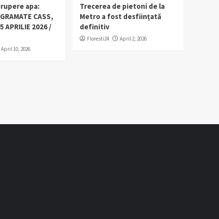
erupere apa:
Trecerea de pietoni de la
OGRAMATE CASS,
Metro a fost desființată
5 APRILIE 2026 /
definitiv
Floresti24
April 2, 2026
April 10, 2026