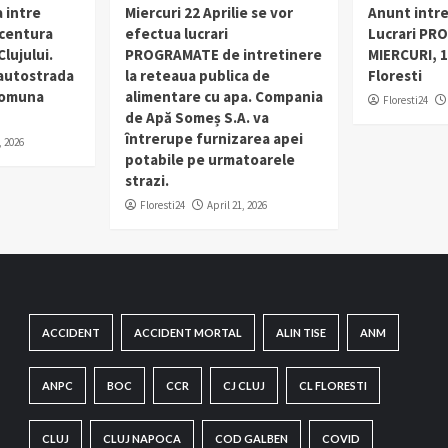
 intre
Miercuri 22 Aprilie se vor
Anunt intr
 centura
efectua lucrari
Lucrari PR
lujului.
PROGRAMATE de intretinere
MIERCURI, 1
 autostrada
la reteaua publica de
Floresti
 comuna
alimentare cu apa. Compania
Floresti24
de Apă Someș S.A. va
întrerupe furnizarea apei
, 2026
potabile pe urmatoarele
strazi.
Floresti24
April 21, 2026
ACCIDENT
ACCIDENT MORTAL
ALIN TISE
ANM
ANPC
BOC
CCR
CJ CLUJ
CL FLORESTI
CLUJ
CLUJ NAPOCA
COD GALBEN
COVID