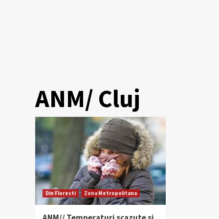
ANM/ Cluj
Din Floresti
Zona Metropolitana
ANM// Temperaturi scazute si