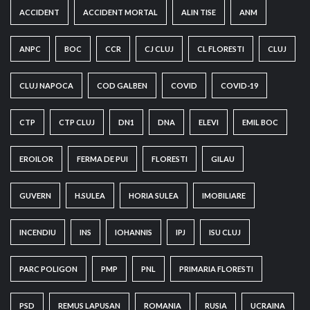
ACCIDENT
ACCIDENT MORTAL
ALIN TISE
ANM
ANPC
BOC
CCR
CJ CLUJ
CL FLORESTI
CLUJ
CLUJ NAPOCA
COD GALBEN
COVID
COVID-19
CTP
CTP CLUJ
DN1
DNA
ELEVI
EMIL BOC
EROILOR
FERMA DE PUI
FLORESTI
GILAU
GUVERN
H.SULEA
HORIA SULEA
IMOBILIARE
INCENDIU
INS
IOHANNIS
IPJ
ISU CLUJ
PARC POLIGON
PMP
PNL
PRIMARIA FLORESTI
PSD
REMUS LAPUSAN
ROMANIA
RUSIA
UCRAINA