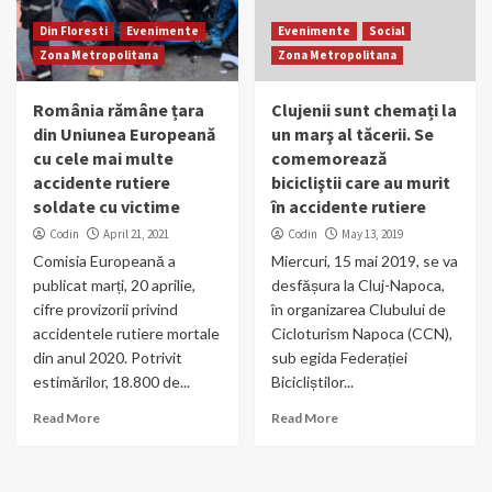
Din Floresti
Evenimente
Evenimente
Social
Zona Metropolitana
Zona Metropolitana
România rămâne țara
Clujenii sunt chemați la
din Uniunea Europeană
un marş al tăcerii. Se
cu cele mai multe
comemorează
accidente rutiere
bicicliştii care au murit
soldate cu victime
în accidente rutiere
Codin
April 21, 2021
Codin
May 13, 2019
Comisia Europeană a
Miercuri, 15 mai 2019, se va
publicat marți, 20 aprilie,
desfășura la Cluj-Napoca,
cifre provizorii privind
în organizarea Clubului de
accidentele rutiere mortale
Cicloturism Napoca (CCN),
din anul 2020. Potrivit
sub egida Federației
estimărilor, 18.800 de...
Bicicliștilor...
Read More
Read More