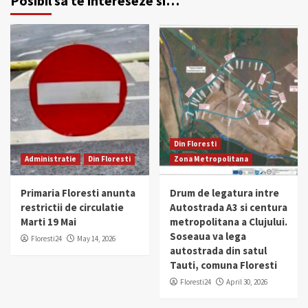
Posibil sa te intereseze si…
Din Floresti
Administratie
Din Floresti
Zona Metropolitana
Primaria Floresti anunta
Drum de legatura intre
restrictii de circulatie
Autostrada A3 si centura
Marti 19 Mai
metropolitana a Clujului.
Soseaua va lega
Floresti24
May 14, 2026
autostrada din satul
Tauti, comuna Floresti
Floresti24
April 30, 2026