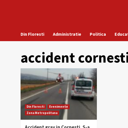
Din Floresti
Administratie
Politica
Educa
accident cornest
Din Floresti
Evenimente
Zona Metropolitana
Accident grav in Cornesti. S-a