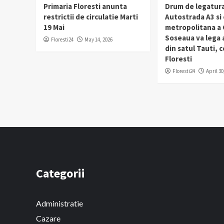
Primaria Floresti anunta
Drum de legatura
restrictii de circulatie Marti
Autostrada A3 si
19 Mai
metropolitana a C
Soseaua va lega
Floresti24
May 14, 2026
din satul Tauti,
Floresti
Floresti24
April 30
Categorii
Administratie
Cazare