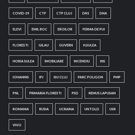
COVID-19
CTP
CTP CLUJ
DN1
DNA
ELEVI
EMIL BOC
EROILOR
FERMA DE PUI
FLORESTI
GILAU
GUVERN
H.SULEA
HORIA SULEA
IMOBILIARE
INCENDIU
INS
IOHANNIS
IPJ
ISU CLUJ
PARC POLIGON
PMP
PNL
PRIMARIA FLORESTI
PSD
REMUS LAPUSAN
ROMANIA
RUSIA
UCRAINA
UNTOLD
USR
VIVO