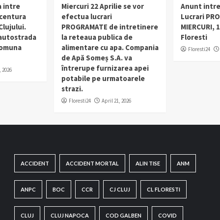
 intre
Miercuri 22 Aprilie se vor
Anunt intr
 centura
efectua lucrari
Lucrari PR
lujului.
PROGRAMATE de intretinere
MIERCURI, 1
 autostrada
la reteaua publica de
Floresti
 comuna
alimentare cu apa. Compania
Floresti24
de Apă Someș S.A. va
întrerupe furnizarea apei
, 2026
potabile pe urmatoarele
strazi.
Floresti24
April 21, 2026
ACCIDENT
ACCIDENT MORTAL
ALIN TISE
ANM
ANPC
BOC
CCR
CJ CLUJ
CL FLORESTI
CLUJ
CLUJ NAPOCA
COD GALBEN
COVID