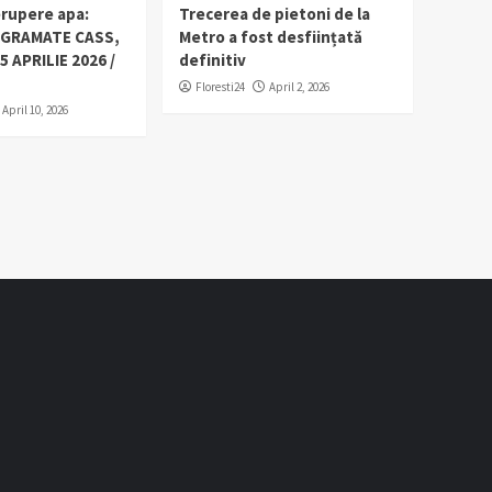
erupere apa:
Trecerea de pietoni de la
OGRAMATE CASS,
Metro a fost desființată
5 APRILIE 2026 /
definitiv
Floresti24
April 2, 2026
April 10, 2026