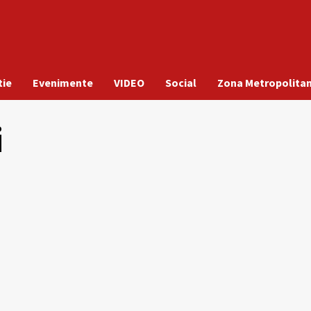
tie
Evenimente
VIDEO
Social
Zona Metropolita
i