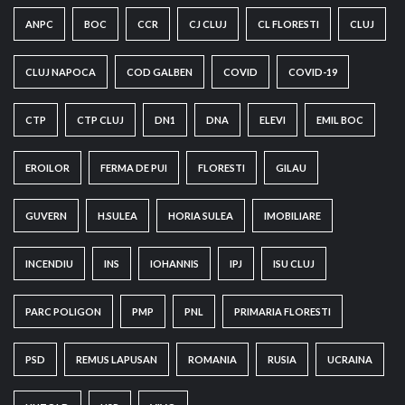
ANPC
BOC
CCR
CJ CLUJ
CL FLORESTI
CLUJ
CLUJ NAPOCA
COD GALBEN
COVID
COVID-19
CTP
CTP CLUJ
DN1
DNA
ELEVI
EMIL BOC
EROILOR
FERMA DE PUI
FLORESTI
GILAU
GUVERN
H.SULEA
HORIA SULEA
IMOBILIARE
INCENDIU
INS
IOHANNIS
IPJ
ISU CLUJ
PARC POLIGON
PMP
PNL
PRIMARIA FLORESTI
PSD
REMUS LAPUSAN
ROMANIA
RUSIA
UCRAINA