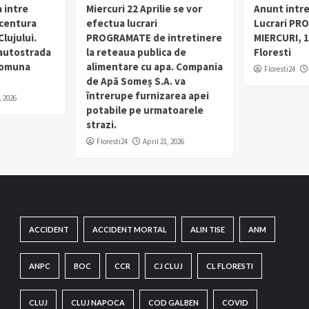
 intre
Miercuri 22 Aprilie se vor
Anunt intr
 centura
efectua lucrari
Lucrari PR
lujului.
PROGRAMATE de intretinere
MIERCURI, 1
 autostrada
la reteaua publica de
Floresti
 comuna
alimentare cu apa. Compania
Floresti24
de Apă Someș S.A. va
întrerupe furnizarea apei
, 2026
potabile pe urmatoarele
strazi.
Floresti24
April 21, 2026
ACCIDENT
ACCIDENT MORTAL
ALIN TISE
ANM
ANPC
BOC
CCR
CJ CLUJ
CL FLORESTI
CLUJ
CLUJ NAPOCA
COD GALBEN
COVID