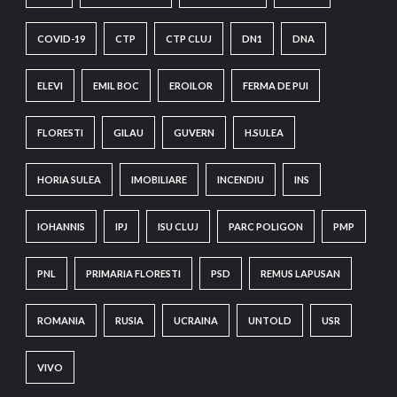
COVID-19
CTP
CTP CLUJ
DN1
DNA
ELEVI
EMIL BOC
EROILOR
FERMA DE PUI
FLORESTI
GILAU
GUVERN
H.SULEA
HORIA SULEA
IMOBILIARE
INCENDIU
INS
IOHANNIS
IPJ
ISU CLUJ
PARC POLIGON
PMP
PNL
PRIMARIA FLORESTI
PSD
REMUS LAPUSAN
ROMANIA
RUSIA
UCRAINA
UNTOLD
USR
VIVO