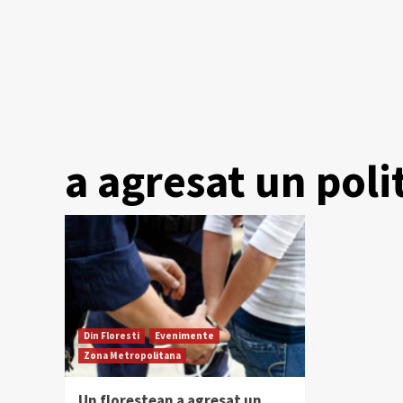
a agresat un polit
Din Floresti
Evenimente
Zona Metropolitana
Un florestean a agresat un