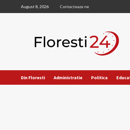
Skip
August 8, 2026
Contacteaza-ne
to
content
Din Floresti
Administratie
Politica
Educa