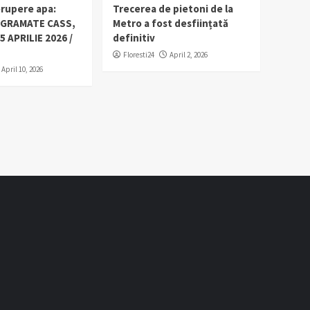
erupere apa:
Trecerea de pietoni de la
OGRAMATE CASS,
Metro a fost desființată
5 APRILIE 2026 /
definitiv
Floresti24
April 2, 2026
April 10, 2026