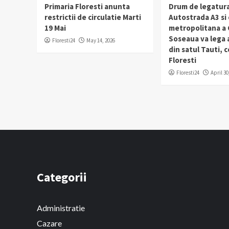
Primaria Floresti anunta
Drum de legatura
restrictii de circulatie Marti
Autostrada A3 si
19 Mai
metropolitana a C
Soseaua va lega
Floresti24
May 14, 2026
din satul Tauti,
Floresti
Floresti24
April 30
Categorii
Administratie
Cazare