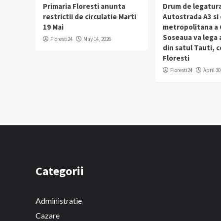
Primaria Floresti anunta
Drum de legatura
restrictii de circulatie Marti
Autostrada A3 si
19 Mai
metropolitana a C
Soseaua va lega
Floresti24
May 14, 2026
din satul Tauti,
Floresti
Floresti24
April 30
Categorii
Administratie
Cazare