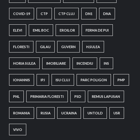
COVID-19
CTP
CTP CLUJ
DN1
DNA
ELEVI
EMIL BOC
EROILOR
FERMA DE PUI
FLORESTI
GILAU
GUVERN
H.SULEA
HORIA SULEA
IMOBILIARE
INCENDIU
INS
IOHANNIS
IPJ
ISU CLUJ
PARC POLIGON
PMP
PNL
PRIMARIA FLORESTI
PSD
REMUS LAPUSAN
ROMANIA
RUSIA
UCRAINA
UNTOLD
USR
VIVO