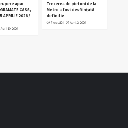
erupere apa:
Trecerea de pietoni de la
OGRAMATE CASS,
Metro a fost desființată
5 APRILIE 2026 /
definitiv
Floresti24
April 2, 2026
April 10, 2026