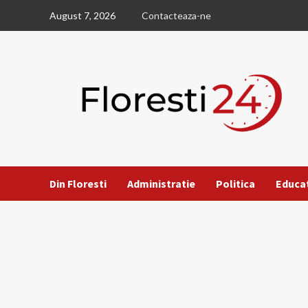
Skip
August 7, 2026
Contacteaza-ne
to
content
Din Floresti
Administratie
Politica
Educa