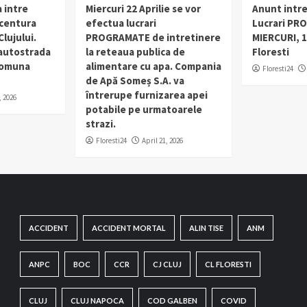
 intre
Miercuri 22 Aprilie se vor
Anunt intr
 centura
efectua lucrari
Lucrari PR
lujului.
PROGRAMATE de intretinere
MIERCURI, 1
 autostrada
la reteaua publica de
Floresti
 comuna
alimentare cu apa. Compania
Floresti24
de Apă Someș S.A. va
întrerupe furnizarea apei
, 2026
potabile pe urmatoarele
strazi.
Floresti24
April 21, 2026
ACCIDENT
ACCIDENT MORTAL
ALIN TISE
ANM
ANPC
BOC
CCR
CJ CLUJ
CL FLORESTI
CLUJ
CLUJ NAPOCA
COD GALBEN
COVID