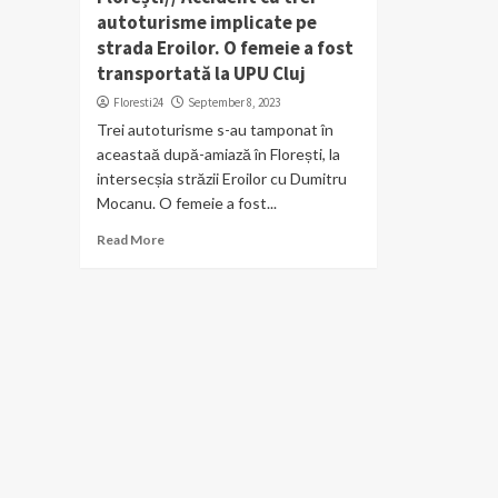
autoturisme implicate pe
strada Eroilor. O femeie a fost
transportată la UPU Cluj
Floresti24
September 8, 2023
Trei autoturisme s-au tamponat în
aceastaă după-amiază în Florești, la
intersecșia străzii Eroilor cu Dumitru
Mocanu. O femeie a fost...
Read More