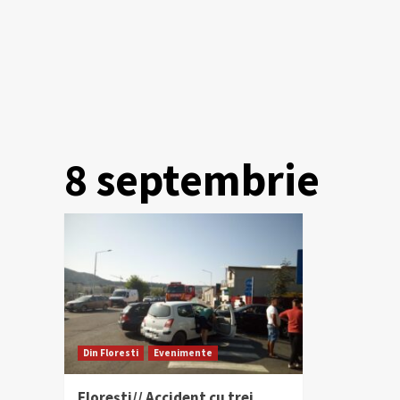
8 septembrie
Din Floresti
Evenimente
Florești// Accident cu trei