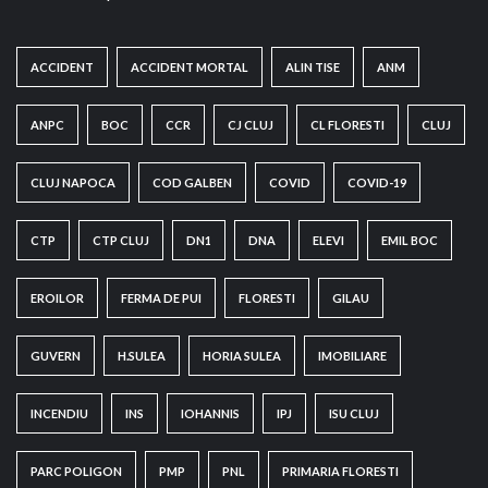
ACCIDENT
ACCIDENT MORTAL
ALIN TISE
ANM
ANPC
BOC
CCR
CJ CLUJ
CL FLORESTI
CLUJ
CLUJ NAPOCA
COD GALBEN
COVID
COVID-19
CTP
CTP CLUJ
DN1
DNA
ELEVI
EMIL BOC
EROILOR
FERMA DE PUI
FLORESTI
GILAU
GUVERN
H.SULEA
HORIA SULEA
IMOBILIARE
INCENDIU
INS
IOHANNIS
IPJ
ISU CLUJ
PARC POLIGON
PMP
PNL
PRIMARIA FLORESTI