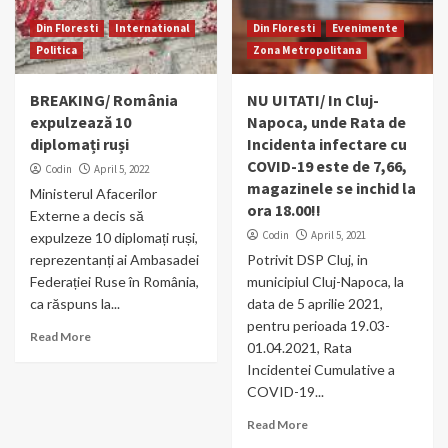
Din Floresti
International
Din Floresti
Evenimente
Politica
Zona Metropolitana
BREAKING/ România
NU UITATI/ In Cluj-
expulzează 10
Napoca, unde Rata de
diplomați ruși
Incidenta infectare cu
COVID-19 este de 7,66,
Codin
April 5, 2022
magazinele se inchid la
Ministerul Afacerilor
ora 18.00!!
Externe a decis să
Codin
April 5, 2021
expulzeze 10 diplomați ruși,
reprezentanți ai Ambasadei
Potrivit DSP Cluj, in
Federației Ruse în România,
municipiul Cluj-Napoca, la
ca răspuns la...
data de 5 aprilie 2021,
pentru perioada 19.03-
Read More
01.04.2021, Rata
Incidentei Cumulative a
COVID-19...
Read More