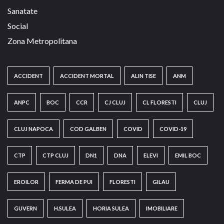
Sanatate
Social
Zona Metropolitana
ACCIDENT
ACCIDENT MORTAL
ALIN TISE
ANM
ANPC
BOC
CCR
CJ CLUJ
CL FLORESTI
CLUJ
CLUJ NAPOCA
COD GALBEN
COVID
COVID-19
CTP
CTP CLUJ
DN1
DNA
ELEVI
EMIL BOC
EROILOR
FERMA DE PUI
FLORESTI
GILAU
GUVERN
H.SULEA
HORIA SULEA
IMOBILIARE