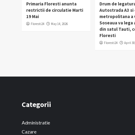
Primaria Floresti anunta
Drum de legatura
restrictii de circulatie Marti
Autostrada A3 si
19 Mai
metropolitana a C
Soseaua va lega
Floresti24
May 14, 2026
din satul Tauti,
Floresti
Floresti24
April 30
Categorii
Administratie
Cazare