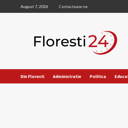
Skip
August 7, 2026
Contacteaza-ne
to
content
Din Floresti
Administratie
Politica
Educa