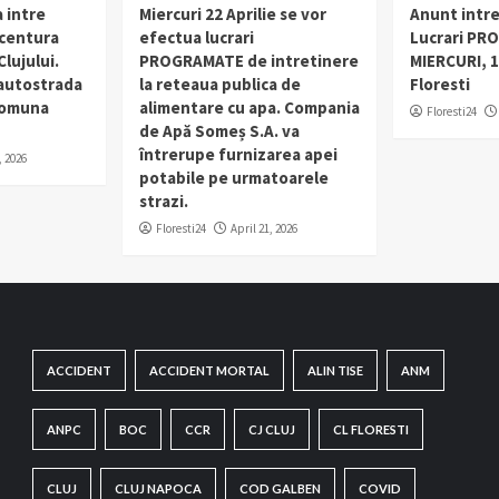
 intre
Miercuri 22 Aprilie se vor
Anunt intr
 centura
efectua lucrari
Lucrari PR
lujului.
PROGRAMATE de intretinere
MIERCURI, 1
 autostrada
la reteaua publica de
Floresti
 comuna
alimentare cu apa. Compania
Floresti24
de Apă Someș S.A. va
întrerupe furnizarea apei
, 2026
potabile pe urmatoarele
strazi.
Floresti24
April 21, 2026
ACCIDENT
ACCIDENT MORTAL
ALIN TISE
ANM
ANPC
BOC
CCR
CJ CLUJ
CL FLORESTI
CLUJ
CLUJ NAPOCA
COD GALBEN
COVID