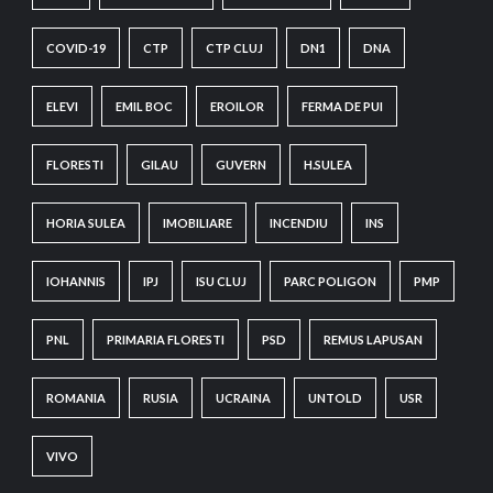
COVID-19
CTP
CTP CLUJ
DN1
DNA
ELEVI
EMIL BOC
EROILOR
FERMA DE PUI
FLORESTI
GILAU
GUVERN
H.SULEA
HORIA SULEA
IMOBILIARE
INCENDIU
INS
IOHANNIS
IPJ
ISU CLUJ
PARC POLIGON
PMP
PNL
PRIMARIA FLORESTI
PSD
REMUS LAPUSAN
ROMANIA
RUSIA
UCRAINA
UNTOLD
USR
VIVO