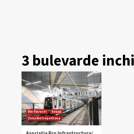
3 bulevarde inchi
Din Floresti
Social
Zona Metropolitana
Asociatia Pro Infrastructura/