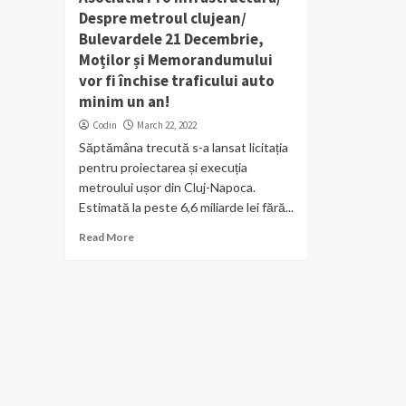
Despre metroul clujean/
Bulevardele 21 Decembrie,
Moților și Memorandumului
vor fi închise traficului auto
minim un an!
Codin
March 22, 2022
Săptămâna trecută s-a lansat licitația
pentru proiectarea și execuția
metroului ușor din Cluj-Napoca.
Estimată la peste 6,6 miliarde lei fără...
Read More