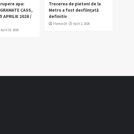
erupere apa:
Trecerea de pietoni de la
OGRAMATE CASS,
Metro a fost desființată
5 APRILIE 2026 /
definitiv
Floresti24
April 2, 2026
April 10, 2026