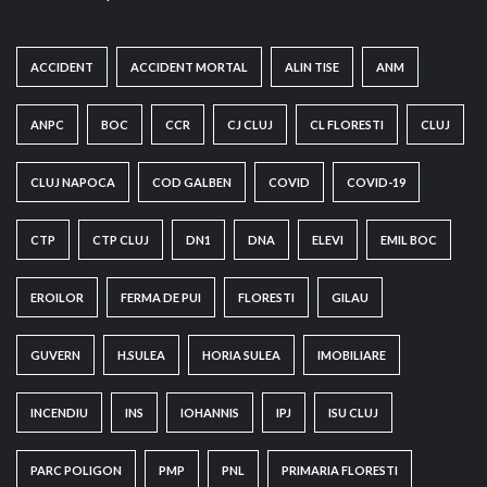
ACCIDENT
ACCIDENT MORTAL
ALIN TISE
ANM
ANPC
BOC
CCR
CJ CLUJ
CL FLORESTI
CLUJ
CLUJ NAPOCA
COD GALBEN
COVID
COVID-19
CTP
CTP CLUJ
DN1
DNA
ELEVI
EMIL BOC
EROILOR
FERMA DE PUI
FLORESTI
GILAU
GUVERN
H.SULEA
HORIA SULEA
IMOBILIARE
INCENDIU
INS
IOHANNIS
IPJ
ISU CLUJ
PARC POLIGON
PMP
PNL
PRIMARIA FLORESTI