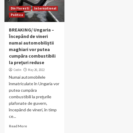
Din Floresti
International
Politica
BREAKING/ Ungaria –
Începând de vineri
numai automobiliştii
maghiari vor putea
cumpăra combustibili
la preţuri reduse
Codin
May 26, 2022
Numai automobilele
înmatriculate în Ungaria vor
putea cumpăra
combustibili la preţurile
plafonate de guvern,
începând de vineri, în timp
ce...
Read More