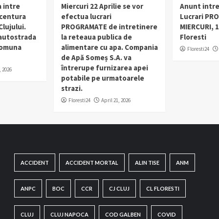
 intre
Miercuri 22 Aprilie se vor
Anunt intr
 centura
efectua lucrari
Lucrari PR
lujului.
PROGRAMATE de intretinere
MIERCURI, 1
 autostrada
la reteaua publica de
Floresti
 comuna
alimentare cu apa. Compania
Floresti24
de Apă Someș S.A. va
întrerupe furnizarea apei
, 2026
potabile pe urmatoarele
strazi.
Floresti24
April 21, 2026
ACCIDENT
ACCIDENT MORTAL
ALIN TISE
ANM
ANPC
BOC
CCR
CJ CLUJ
CL FLORESTI
CLUJ
CLUJ NAPOCA
COD GALBEN
COVID