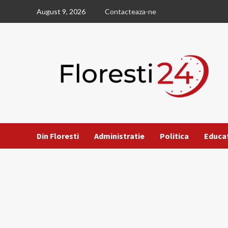
Skip
August 9, 2026
Contacteaza-ne
to
content
Din Floresti
Administratie
Politica
Educa