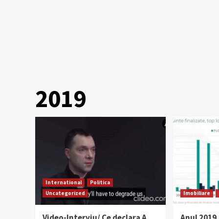
2019
International
Politica
Uncategorized
Imobiliare
Video-Interviu/ Ce declara A.
Anul 2019,