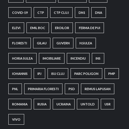
COVID-19
CTP
CTP CLUJ
DN1
DNA
ELEVI
EMIL BOC
EROILOR
FERMA DE PUI
FLORESTI
GILAU
GUVERN
H.SULEA
HORIA SULEA
IMOBILIARE
INCENDIU
INS
IOHANNIS
IPJ
ISU CLUJ
PARC POLIGON
PMP
PNL
PRIMARIA FLORESTI
PSD
REMUS LAPUSAN
ROMANIA
RUSIA
UCRAINA
UNTOLD
USR
VIVO