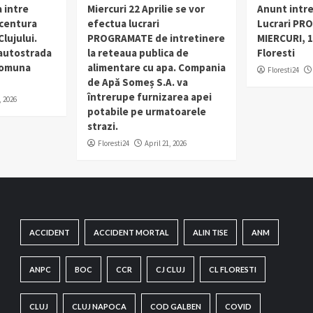
 intre
Miercuri 22 Aprilie se vor
Anunt intr
 centura
efectua lucrari
Lucrari PR
lujului.
PROGRAMATE de intretinere
MIERCURI, 1
 autostrada
la reteaua publica de
Floresti
 comuna
alimentare cu apa. Compania
Floresti24
de Apă Someș S.A. va
întrerupe furnizarea apei
, 2026
potabile pe urmatoarele
strazi.
Floresti24
April 21, 2026
ACCIDENT
ACCIDENT MORTAL
ALIN TISE
ANM
ANPC
BOC
CCR
CJ CLUJ
CL FLORESTI
CLUJ
CLUJ NAPOCA
COD GALBEN
COVID