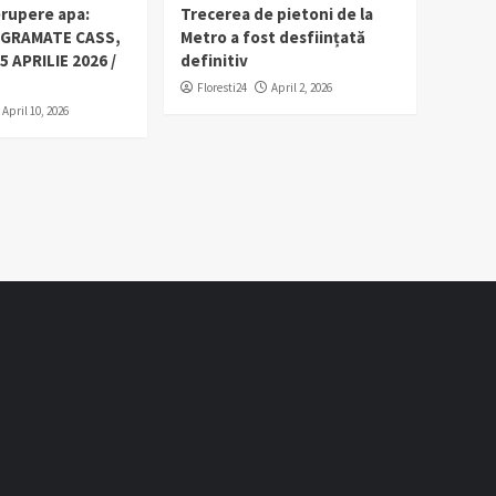
erupere apa:
Trecerea de pietoni de la
OGRAMATE CASS,
Metro a fost desființată
5 APRILIE 2026 /
definitiv
Floresti24
April 2, 2026
April 10, 2026