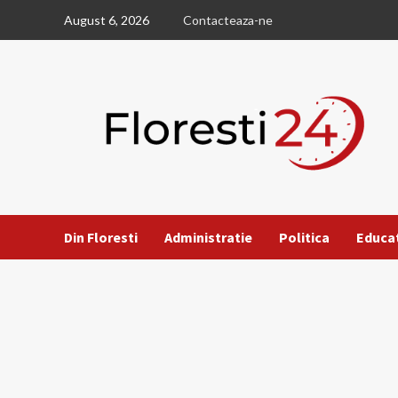
Skip
August 6, 2026
Contacteaza-ne
to
content
Din Floresti
Administratie
Politica
Educa