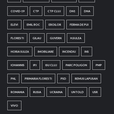
COVID-19
CTP
CTP CLUJ
DN1
DNA
ELEVI
EMIL BOC
EROILOR
FERMA DE PUI
FLORESTI
GILAU
GUVERN
H.SULEA
HORIA SULEA
IMOBILIARE
INCENDIU
INS
IOHANNIS
IPJ
ISU CLUJ
PARC POLIGON
PMP
PNL
PRIMARIA FLORESTI
PSD
REMUS LAPUSAN
ROMANIA
RUSIA
UCRAINA
UNTOLD
USR
VIVO