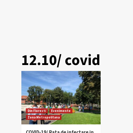
12.10/ covid
Din Floresti
Evenimente
Zona Metropolitana
COVID-19/ Rata de infectare in