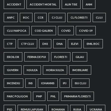
ACCIDENT
ACCIDENT MORTAL
ALIN TISE
ANM
ANPC
BOC
CCR
CJ CLUJ
CL FLORESTI
CLUJ
CLUJ NAPOCA
COD GALBEN
COVID
COVID-19
CTP
CTP CLUJ
DN1
DNA
ELEVI
EMIL BOC
EROILOR
FERMA DE PUI
FLORESTI
GILAU
GUVERN
H.SULEA
HORIA SULEA
IMOBILIARE
INCENDIU
INS
IOHANNIS
IPJ
ISU CLUJ
PARC POLIGON
PMP
PNL
PRIMARIA FLORESTI
PSD
REMUS LAPUSAN
ROMANIA
RUSIA
UCRAINA