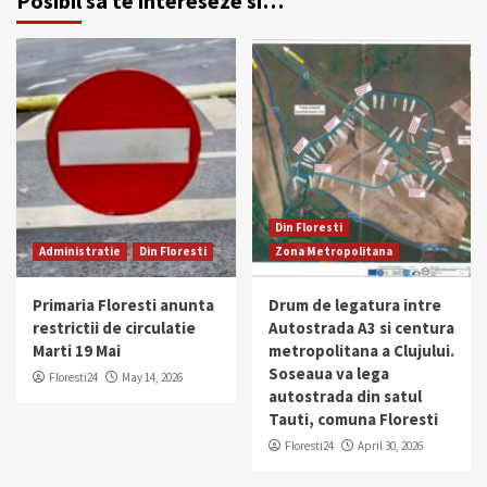
Posibil sa te intereseze si…
Din Floresti
Administratie
Din Floresti
Zona Metropolitana
Primaria Floresti anunta
Drum de legatura intre
restrictii de circulatie
Autostrada A3 si centura
Marti 19 Mai
metropolitana a Clujului.
Soseaua va lega
Floresti24
May 14, 2026
autostrada din satul
Tauti, comuna Floresti
Floresti24
April 30, 2026