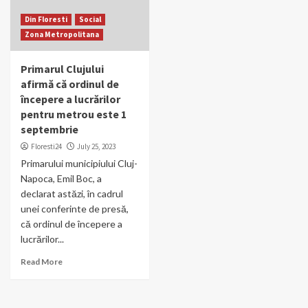
Din Floresti
Social
Zona Metropolitana
Primarul Clujului
afirmă că ordinul de
începere a lucrărilor
pentru metrou este 1
septembrie
Floresti24
July 25, 2023
Primarului municipiului Cluj-
Napoca, Emil Boc, a
declarat astăzi, în cadrul
unei conferinte de presă,
că ordinul de începere a
lucrărilor...
Read More