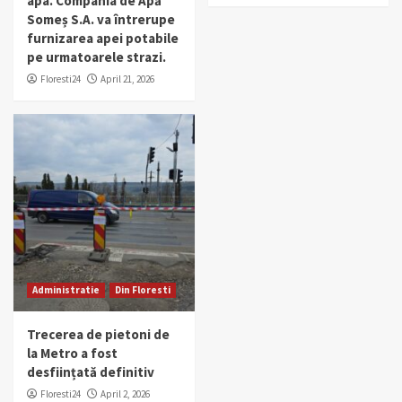
apa. Compania de Apă
Someș S.A. va întrerupe
furnizarea apei potabile
pe urmatoarele strazi.
Floresti24
April 21, 2026
Administratie
Din Floresti
Trecerea de pietoni de
la Metro a fost
desființată definitiv
Floresti24
April 2, 2026