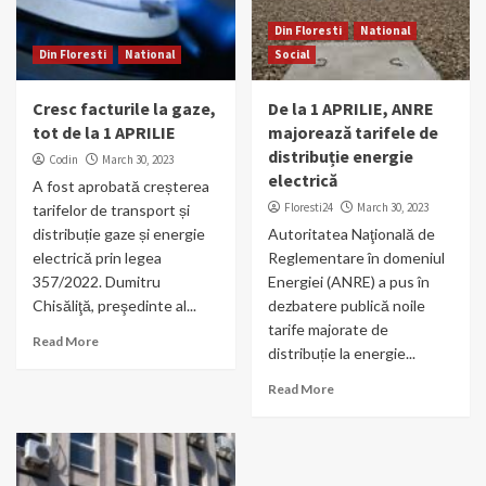
Din Floresti
National
Din Floresti
National
Social
Cresc facturile la gaze,
De la 1 APRILIE, ANRE
tot de la 1 APRILIE
majorează tarifele de
distribuție energie
Codin
March 30, 2023
electrică
A fost aprobată creșterea
Floresti24
March 30, 2023
tarifelor de transport și
distribuție gaze și energie
Autoritatea Naţională de
electrică prin legea
Reglementare în domeniul
357/2022. Dumitru
Energiei (ANRE) a pus în
Chisăliţă, preşedinte al...
dezbatere publică noile
tarife majorate de
Read More
distribuție la energie...
Read More