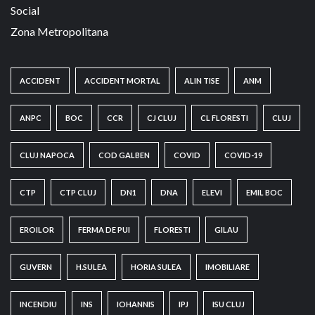
Social
Zona Metropolitana
ACCIDENT
ACCIDENT MORTAL
ALIN TISE
ANM
ANPC
BOC
CCR
CJ CLUJ
CL FLORESTI
CLUJ
CLUJ NAPOCA
COD GALBEN
COVID
COVID-19
CTP
CTP CLUJ
DN1
DNA
ELEVI
EMIL BOC
EROILOR
FERMA DE PUI
FLORESTI
GILAU
GUVERN
H.SULEA
HORIA SULEA
IMOBILIARE
INCENDIU
INS
IOHANNIS
IPJ
ISU CLUJ