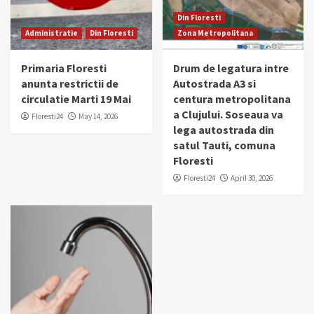
Din Floresti
Administratie
Din Floresti
Zona Metropolitana
Primaria Floresti
Drum de legatura intre
anunta restrictii de
Autostrada A3 si
circulatie Marti 19 Mai
centura metropolitana
a Clujului. Soseaua va
Floresti24
May 14, 2026
lega autostrada din
satul Tauti, comuna
Floresti
Floresti24
April 30, 2026