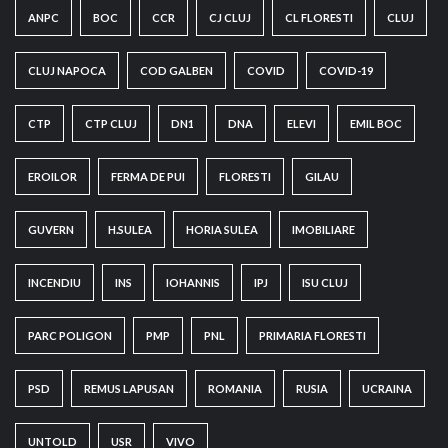
ANPC
BOC
CCR
CJ CLUJ
CL FLORESTI
CLUJ
CLUJ NAPOCA
COD GALBEN
COVID
COVID-19
CTP
CTP CLUJ
DN1
DNA
ELEVI
EMIL BOC
EROILOR
FERMA DE PUI
FLORESTI
GILAU
GUVERN
H.SULEA
HORIA SULEA
IMOBILIARE
INCENDIU
INS
IOHANNIS
IPJ
ISU CLUJ
PARC POLIGON
PMP
PNL
PRIMARIA FLORESTI
PSD
REMUS LAPUSAN
ROMANIA
RUSIA
UCRAINA
UNTOLD
USR
VIVO