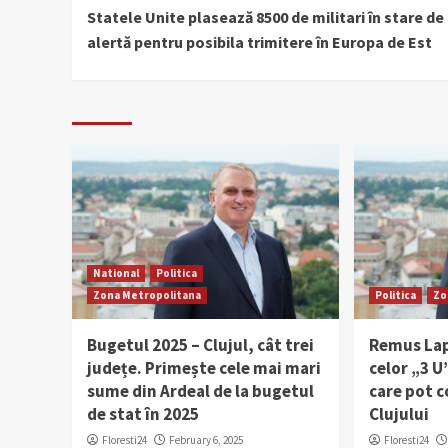
Statele Unite plasează 8500 de militari în stare de
Reading
alertă pentru posibila trimitere în Europa de Est
National
Politica
Zona Metropolitana
Politica
Zo
Bugetul 2025 – Clujul, cât trei
Remus Lap
județe. Primește cele mai mari
celor „3 U
sume din Ardeal de la bugetul
care pot c
de stat în 2025
Clujului
Floresti24
February 6, 2025
Floresti24