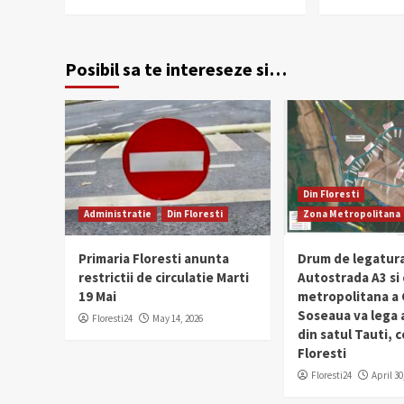
Posibil sa te intereseze si…
Din Floresti
Administratie
Din Floresti
Zona Metropolitana
Primaria Floresti anunta
Drum de legatura
restrictii de circulatie Marti
Autostrada A3 si
19 Mai
metropolitana a C
Soseaua va lega
Floresti24
May 14, 2026
din satul Tauti,
Floresti
Floresti24
April 30