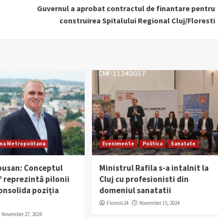
Guvernul a aprobat contractul de finantare pentru
construirea Spitalului Regional Cluj/Floresti
na Metropolitana
Evenimente
Politica
Sanatate
usan: Conceptul
Ministrul Rafila s-a intalnit la
” reprezintă pilonii
Cluj cu profesionisti din
onsolida poziția
domeniul sanatatii
Floresti24
November 15, 2024
November 27, 2024