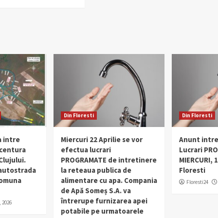
Din Floresti
Din Floresti
 intre
Miercuri 22 Aprilie se vor
Anunt intr
 centura
efectua lucrari
Lucrari PR
lujului.
PROGRAMATE de intretinere
MIERCURI, 1
 autostrada
la reteaua publica de
Floresti
 comuna
alimentare cu apa. Compania
Floresti24
de Apă Someș S.A. va
întrerupe furnizarea apei
, 2026
potabile pe urmatoarele