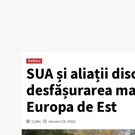
Politica
SUA și aliații di
desfășurarea ma
Europa de Est
Codin
January 26, 2022