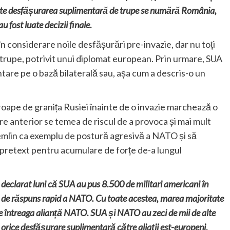
ccepte desfășurarea suplimentară de trupe se numără România,
au fost luate decizii finale.
în considerare noile desfășurări pre-invazie, dar nu toți
trupe, potrivit unui diplomat european. Prin urmare, SUA
entare pe o bază bilaterală sau, așa cum a descris-o un
roape de granița Rusiei înainte de o invazie marchează o
re anterior se temea de riscul de a provoca și mai mult
mlin ca exemplu de postură agresivă a NATO și să
pretext pentru acumulare de forțe de-a lungul
 declarat luni că SUA au pus 8.500 de militari americani în
ță de răspuns rapid a NATO. Cu toate acestea, marea majoritate
 de întreaga alianță NATO. SUA și NATO au zeci de mii de alte
 orice desfășurare suplimentară către aliații est-europeni
.