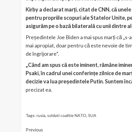
Kirby a declarat marți, citat de CNN, că unel
pentru propriile scopuri ale Statelor Unite,
asigurăm pe o bază bilaterală cu unii dintre a
Președintele Joe Biden a mai spus marți că „s-
mai apropiat, doar pentru că este nevoie de timp
de îngrijorare”.
„Când am spus că este iminent, rămâne iminen
Psaki, în cadrul unei conferințe zilnice de mar
decizie va lua președintele Putin. Suntem încă 
precizat ea.
Tags:
rusia
,
soldati coalitie NATO
,
SUA
Continue
Previous