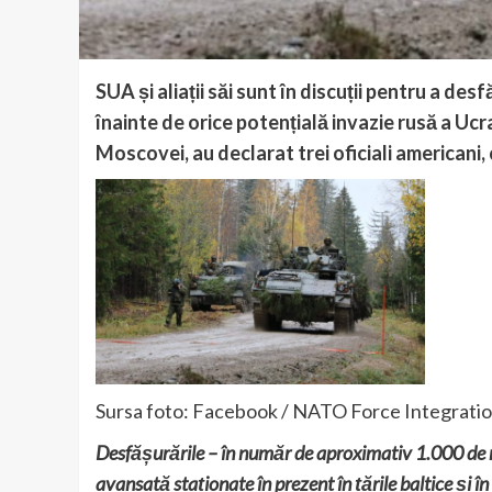
SUA și aliații săi sunt în discuții pentru a des
înainte de orice potențială invazie rusă a Ucr
Moscovei, au declarat trei oficiali americani, 
Sursa foto: Facebook / NATO Force Integration
Desfășurările – în număr de aproximativ 1.000 de mili
avansată staționate în prezent în țările baltice și în 