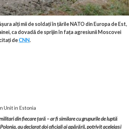
fășura alți mii de soldați în țările NATO din Europa de Est,
ainei, ca dovadă de sprijin în fața agresiunii Moscovei
citați de
CNN
.
 Unit in Estonia
tari din fiecare țară – ar fi similare cu grupurile de luptă
Polonia, au declarat doi oficiali ai apărării, potrivit aceleiași