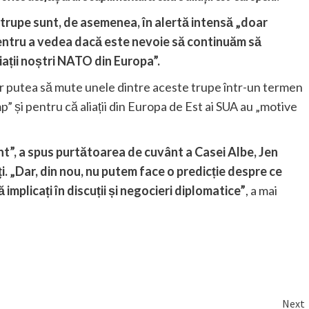
e trupe sunt, de asemenea, în alertă intensă „doar
 pentru a vedea dacă este nevoie să continuăm să
liații noștri NATO din Europa”.
ar putea să mute unele dintre aceste trupe într-un termen
” și pentru că aliații din Europa de Est ai SUA au „motive
t”, a spus purtătoarea de cuvânt a Casei Albe, Jen
ți. „Dar, din nou, nu putem face o predicție despre ce
implicați în discuții și negocieri diplomatice”
, a mai
Next