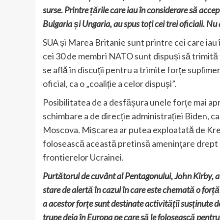
surse. Printre țările care iau în considerare să a
Bulgaria și Ungaria, au spus toți cei trei oficiali. Nu 
SUA și Marea Britanie sunt printre cei care iau 
cei 30 de membri NATO sunt dispuși să trimită 
se află în discuții pentru a trimite forțe suplim
oficial, ca o „coaliție a celor dispuși”.
Posibilitatea de a desfășura unele forțe mai ap
schimbare a de direcție administrației Biden, ca
Moscova. Mișcarea ar putea exploatată de Kre
folosească această pretinsă amenințare drept 
frontierelor Ucrainei.
Purtătorul de cuvânt al Pentagonului, John Kirby, a
stare de alertă în cazul în care este chemată o for
a acestor forțe sunt destinate activității susținute
trupe deja în Europa pe care să le folosească pentru