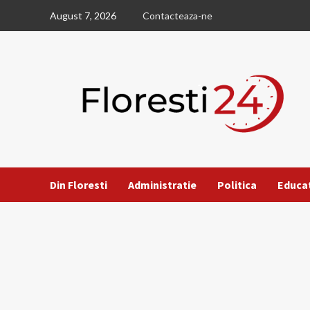
Skip
August 7, 2026
Contacteaza-ne
to
content
Din Floresti
Administratie
Politica
Educa