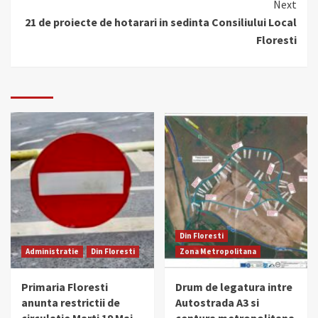
Next
21 de proiecte de hotarari in sedinta Consiliului Local
Floresti
Din Floresti
Administratie
Din Floresti
Zona Metropolitana
Primaria Floresti
Drum de legatura intre
anunta restrictii de
Autostrada A3 si
circulatie Marti 19 Mai
centura metropolitana