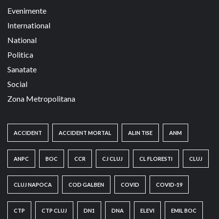
Evenimente
International
National
Politica
Sanatate
Social
Zona Metropolitana
ACCIDENT
ACCIDENT MORTAL
ALIN TISE
ANM
ANPC
BOC
CCR
CJ CLUJ
CL FLORESTI
CLUJ
CLUJ NAPOCA
COD GALBEN
COVID
COVID-19
CTP
CTP CLUJ
DN1
DNA
ELEVI
EMIL BOC