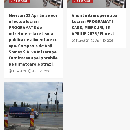
Din Floresti
Din Floresti
Miercuri 22 Aprilie se vor
Anunt intrerupere apa:
efectua lucrari
Lucrari PROGRAMATE
PROGRAMATE de
CASS, MIERCURI, 15
intretinere la reteaua
APRILIE 2026 / Floresti
publica de alimentare cu
Floresti24
April 10, 2026
apa. Compania de Apă
Someș S.A. va întrerupe
furnizarea apei potabile
pe urmatoarele strazi.
Floresti24
April 21, 2026