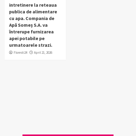
intretinere la reteaua
publica de alimentare
cu apa. Compania de
Apă Someș S.A. va
întrerupe furnizarea
apei potabile pe
urmatoarele strazi.
Floresti24
April 21, 2026