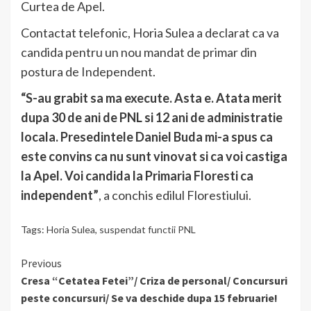
Curtea de Apel.
Contactat telefonic, Horia Sulea a declarat ca va
candida pentru un nou mandat de primar din
postura de Independent.
“S-au grabit sa ma execute. Asta e. Atata merit
dupa 30 de ani de PNL si 12 ani de administratie
locala. Presedintele Daniel Buda mi-a spus ca
este convins ca nu sunt vinovat si ca voi castiga
la Apel. Voi candida la Primaria Floresti ca
independent”
, a conchis edilul Florestiului.
Tags:
Horia Sulea
,
suspendat functii PNL
Continue
Previous
Cresa “Cetatea Fetei”/ Criza de personal/ Concursuri
Reading
peste concursuri/ Se va deschide dupa 15 februarie!