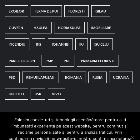
EROILOR
FERMA DE PUI
FLORESTI
GILAU
GUVERN
H.SULEA
HORIA SULEA
IMOBILIARE
INCENDIU
INS
IOHANNIS
IPJ
ISU CLUJ
PARC POLIGON
PMP
PNL
PRIMARIA FLORESTI
PSD
REMUS LAPUSAN
ROMANIA
RUSIA
UCRAINA
UNTOLD
USR
VIVO
Folosim cookie-uri și tehnologii asemănătoare pentru a-ți
îmbunătăți experiența pe acest website, pentru conținut și
reclame personalizate și pentru a analiza traficul. Prin
continuarea navigarii pe website-ul nostru confirmi acceptarea