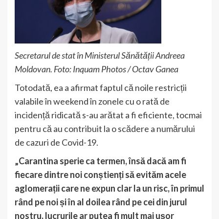
Secretarul de stat în Ministerul Sănătății Andreea
Moldovan. Foto: Inquam Photos / Octav Ganea
Totodată, ea a afirmat faptul că noile restricții
valabile în weekend în zonele cu o rată de
incidență ridicată s-au arătat a fi eficiente, tocmai
pentru că au contribuit la o scădere a numărului
de cazuri de Covid-19.
„Carantina sperie ca termen, însă dacă am fi
fiecare dintre noi conștienți să evităm acele
aglomerații care ne expun clar la un risc, în primul
rând pe noi și în al doilea rând pe cei din jurul
nostru, lucrurile ar putea fi mult mai ușor