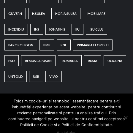
GUVERN
H.SULEA
HORIA SULEA
IMOBILIARE
INCENDIU
INS
IOHANNIS
IPJ
ISU CLUJ
PARC POLIGON
PMP
PNL
PRIMARIA FLORESTI
PSD
REMUS LAPUSAN
ROMANIA
RUSIA
UCRAINA
UNTOLD
USR
VIVO
Folosim cookie-uri și tehnologii asemănătoare pentru a-ți
îmbunătăți experiența pe acest website, pentru conținut și
reclame personalizate și pentru a analiza traficul. Prin
continuarea navigarii pe website-ul nostru confirmi acceptarea
Copyright © All rights reserved.
|
CoverNews
by AF
Politicii de Cookie si a Politicii de Confidentialitate.
themes.
Am inteles