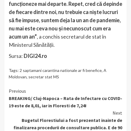
funcționeze mai departe. Repet, cred că depinde
de fiecare dintre noi, nu trebuie ca niște lucruri
să fie impuse, suntem deja la un an de pandemie,
nu mai este ceva nou și necunoscut cum era
acum un an”
, a conchis secretarul de stat în
Ministerul Sănătății.
Sursa:
DIGI24.ro
Tags:
2 saptamani carantina nationale ar fi benefice
,
A
Moldovan
,
secretar stat MS
Continue
Previous
BREAKING/ Cluj-Napoca – Rata de Infectare cu COVID-
Reading
19 este de 8,01, iar in Floresti de 7,24!
Next
Bugetul Florestiului a fost prezentat inainte de
finalizarea procedurii de consultare publica. E de 90