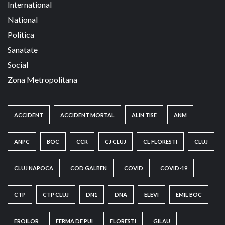
International
National
Politica
Sanatate
Social
Zona Metropolitana
ACCIDENT
ACCIDENT MORTAL
ALIN TISE
ANM
ANPC
BOC
CCR
CJ CLUJ
CL FLORESTI
CLUJ
CLUJ NAPOCA
COD GALBEN
COVID
COVID-19
CTP
CTP CLUJ
DN1
DNA
ELEVI
EMIL BOC
EROILOR
FERMA DE PUI
FLORESTI
GILAU