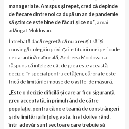
manageriate. Am spus și repet, cred că depinde
de fiecare dintre noi ca după un an de pandemie
să știm ce este bine de făcut și ce nu”
, a mai
adăugat Moldovan.
Întrebată dacă regretă că nu a reușit să își
convingă colegii în privința instituirii unei perioade
de carantină națională, Andreea Moldovan a
răspuns că înțelege cât de grea este această
decizie, în special pentru cetățeni, cărora le este
frică de limitările impuse de o astfel de măsură.
„Este o decizie dificilă și care ar fi cu siguranță
greu acceptată, în primul rând de către
populație, pentru că ne e teamă de constrângeri
și de limitări și înțeleg asta. În al doilea rând,
într-adevăr sunt sectoare care trebuie să