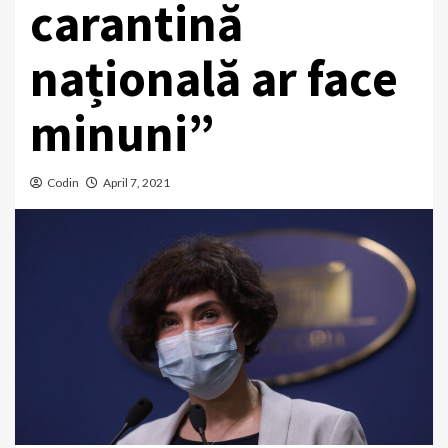
carantină
națională ar face
minuni”
Codin
April 7, 2021