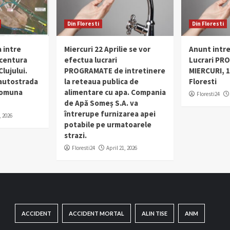
Din Floresti
Din Floresti
 intre
Miercuri 22 Aprilie se vor
Anunt intr
 centura
efectua lucrari
Lucrari PR
lujului.
PROGRAMATE de intretinere
MIERCURI, 1
 autostrada
la reteaua publica de
Floresti
 comuna
alimentare cu apa. Compania
Floresti24
de Apă Someș S.A. va
întrerupe furnizarea apei
, 2026
potabile pe urmatoarele
strazi.
Floresti24
April 21, 2026
ACCIDENT
ACCIDENT MORTAL
ALIN TISE
ANM