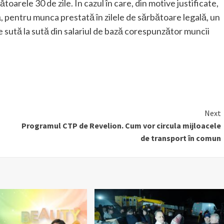
oarele 30 de zile. În cazul în care, din motive justificate,
ă, pentru munca prestată în zilele de sărbătoare legală, un
de sută la sută din salariul de bază corespunzător muncii
Next
Programul CTP de Revelion. Cum vor circula mijloacele
de transport în comun