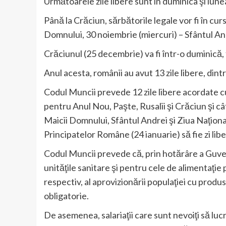
Următoarele zile libere sunt în duminica şi lunea
Până la Crăciun, sărbătorile legale vor fi în cu
Domnului, 30 noiembrie (miercuri) – Sfântul And
Crăciunul (25 decembrie) va fi într-o duminică, f
Anul acesta, românii au avut 13 zile libere, dint
Codul Muncii prevede 12 zile libere acordate cu
pentru Anul Nou, Paşte, Rusalii şi Crăciun şi c
Maicii Domnului, Sfântul Andrei şi Ziua Naţional
Principatelor Române (24 ianuarie) să fie zi libe
Codul Muncii prevede că, prin hotărâre a Guver
unităţile sanitare şi pentru cele de alimentaţie p
respectiv, al aprovizionării populaţiei cu produ
obligatorie.
De asemenea, salariaţii care sunt nevoiţi să lucr