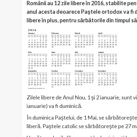
Românii au 12 zile libere în 2016, stabilite pe
anul acesta deoarece Paştele ortodox va fi de
libere în plus, pentru sărbătorile din timpul s
Zilele libere de Anul Nou, 1 şi 2 ianuarie, sunt 
ianuarie) va fi duminică.
În duminica Paştelui, de 1 Mai, se sărbătoreşte ş
liberă. Paştele catolic se sărbătoreşte pe 27 m