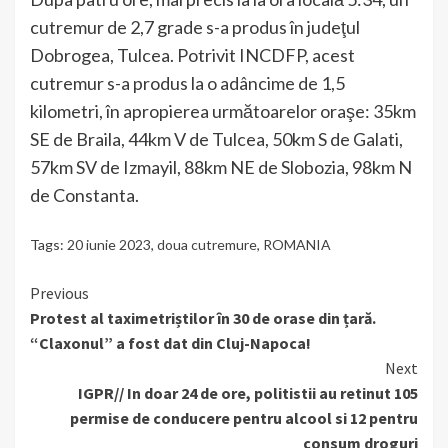
cutremur de 2,7 grade s-a produs în judeţul
Dobrogea, Tulcea. Potrivit INCDFP, acest
cutremur s-a produs la o adâncime de 1,5
kilometri, în apropierea următoarelor oraşe: 35km
SE de Braila, 44km V de Tulcea, 50km S de Galati,
57km SV de Izmayil, 88km NE de Slobozia, 98km N
de Constanta.
Tags:
20 iunie 2023
,
doua cutremure
,
ROMANIA
Continue
Previous
Protest al taximetriștilor în 30 de orase din țară.
Reading
“Claxonul” a fost dat din Cluj-Napoca!
Next
IGPR// In doar 24 de ore, politistii au retinut 105
permise de conducere pentru alcool si 12 pentru
consum droguri