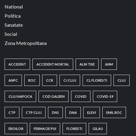
National
Politica
Sanatate
Social
Zona Metropolitana
ACCIDENT
ACCIDENT MORTAL
ALIN TISE
ANM
ANPC
BOC
CCR
CJ CLUJ
CL FLORESTI
CLUJ
CLUJ NAPOCA
COD GALBEN
COVID
COVID-19
CTP
CTP CLUJ
DN1
DNA
ELEVI
EMIL BOC
EROILOR
FERMA DE PUI
FLORESTI
GILAU