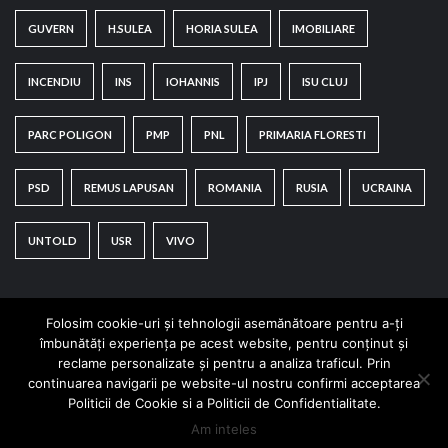
GUVERN
H.SULEA
HORIA SULEA
IMOBILIARE
INCENDIU
INS
IOHANNIS
IPJ
ISU CLUJ
PARC POLIGON
PMP
PNL
PRIMARIA FLORESTI
PSD
REMUS LAPUSAN
ROMANIA
RUSIA
UCRAINA
UNTOLD
USR
VIVO
Folosim cookie-uri și tehnologii asemănătoare pentru a-ți
îmbunătăți experiența pe acest website, pentru conținut și
reclame personalizate și pentru a analiza traficul. Prin
continuarea navigarii pe website-ul nostru confirmi acceptarea
Copyright © All rights reserved.
|
CoverNews
by AF
Politicii de Cookie si a Politicii de Confidentialitate.
themes.
Am inteles