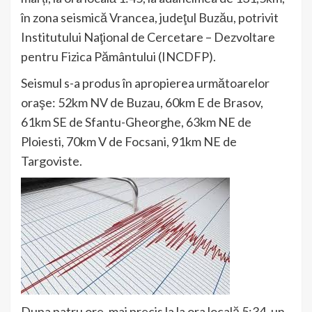
în zona seismică Vrancea, judeţul Buzău, potrivit
Institutului Naţional de Cercetare – Dezvoltare
pentru Fizica Pământului (INCDFP).
Seismul s-a produs în apropierea următoarelor
oraşe: 52km NV de Buzau, 60km E de Brasov,
61km SE de Sfantu-Gheorghe, 63km NE de
Ploiesti, 70km V de Focsani, 91km NE de
Targoviste.
Dupa patru ore, mai precis la la ora locală 5:34, un