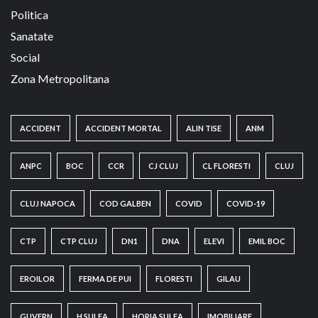
Politica
Sanatate
Social
Zona Metropolitana
ACCIDENT
ACCIDENT MORTAL
ALIN TISE
ANM
ANPC
BOC
CCR
CJ CLUJ
CL FLORESTI
CLUJ
CLUJ NAPOCA
COD GALBEN
COVID
COVID-19
CTP
CTP CLUJ
DN1
DNA
ELEVI
EMIL BOC
EROILOR
FERMA DE PUI
FLORESTI
GILAU
GUVERN
H.SULEA
HORIA SULEA
IMOBILIARE