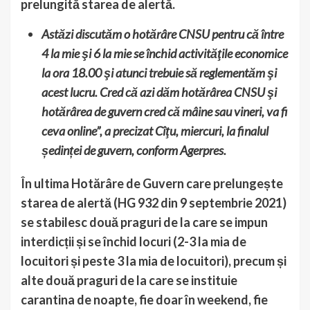
prelungită starea de alertă.
Astăzi discutăm o hotărâre CNSU pentru că între
4 la mie şi 6 la mie se închid activităţile economice
la ora 18.00 şi atunci trebuie să reglementăm şi
acest lucru. Cred că azi dăm hotărârea CNSU şi
hotărârea de guvern cred că mâine sau vineri, va fi
ceva online”, a precizat Cîţu, miercuri, la finalul
ședinței de guvern, conform Agerpres.
În ultima Hotărâre de Guvern care prelungește
starea de alertă (HG 932 din 9 septembrie 2021)
se stabilesc două praguri de la care se impun
interdicții și se închid locuri (2-3 la mia de
locuitori și peste 3 la mia de locuitori), precum și
alte două praguri de la care se instituie
carantina de noapte, fie doar în weekend, fie