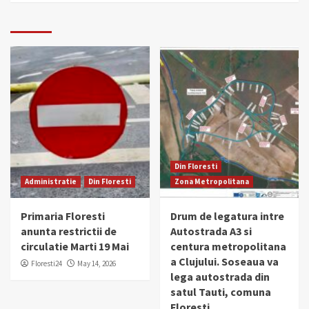
Din Floresti
Administratie
Din Floresti
Zona Metropolitana
Primaria Floresti
Drum de legatura intre
anunta restrictii de
Autostrada A3 si
circulatie Marti 19 Mai
centura metropolitana
a Clujului. Soseaua va
Floresti24
May 14, 2026
lega autostrada din
satul Tauti, comuna
Floresti