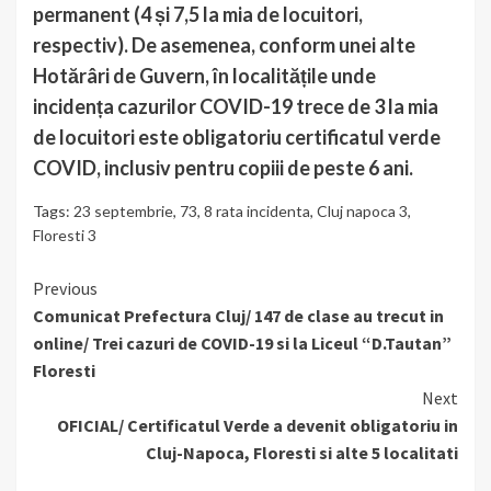
permanent (4 și 7,5 la mia de locuitori,
respectiv). De asemenea, conform unei alte
Hotărâri de Guvern, în localitățile unde
incidența cazurilor COVID-19 trece de 3 la mia
de locuitori este obligatoriu certificatul verde
COVID, inclusiv pentru copiii de peste 6 ani.
Tags:
23 septembrie
,
73
,
8 rata incidenta
,
Cluj napoca 3
,
Floresti 3
Continue
Previous
Comunicat Prefectura Cluj/ 147 de clase au trecut in
Reading
online/ Trei cazuri de COVID-19 si la Liceul “D.Tautan”
Floresti
Next
OFICIAL/ Certificatul Verde a devenit obligatoriu in
Cluj-Napoca, Floresti si alte 5 localitati