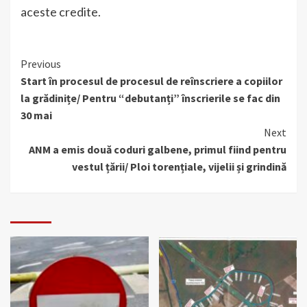
aceste credite.
Continue
Previous
Start în procesul de procesul de reînscriere a copiilor
Reading
la grădinițe/ Pentru “debutanți” înscrierile se fac din
30 mai
Next
ANM a emis două coduri galbene, primul fiind pentru
vestul țării/ Ploi torențiale, vijelii și grindină