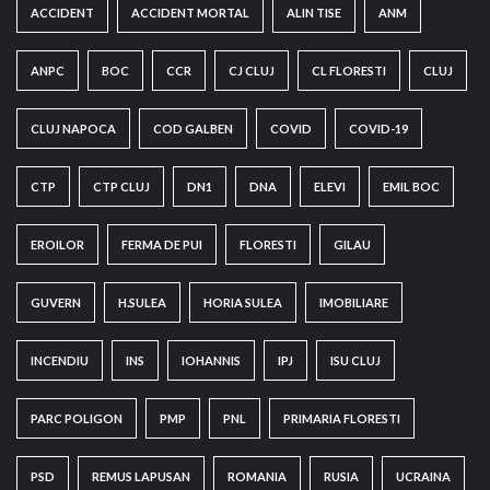
ACCIDENT
ACCIDENT MORTAL
ALIN TISE
ANM
ANPC
BOC
CCR
CJ CLUJ
CL FLORESTI
CLUJ
CLUJ NAPOCA
COD GALBEN
COVID
COVID-19
CTP
CTP CLUJ
DN1
DNA
ELEVI
EMIL BOC
EROILOR
FERMA DE PUI
FLORESTI
GILAU
GUVERN
H.SULEA
HORIA SULEA
IMOBILIARE
INCENDIU
INS
IOHANNIS
IPJ
ISU CLUJ
PARC POLIGON
PMP
PNL
PRIMARIA FLORESTI
PSD
REMUS LAPUSAN
ROMANIA
RUSIA
UCRAINA