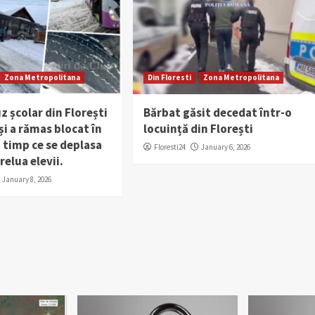
Zona Metropolitana
Din Floresti
Zona Metropolitana
 școlar din Florești
Bărbat găsit decedat într-o
și a rămas blocat în
locuință din Florești
 timp ce se deplasa
Floresti24
January 6, 2026
relua elevii.
January 8, 2026