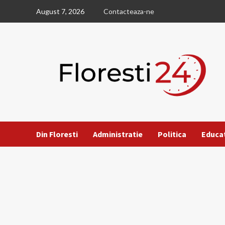
Skip
August 7, 2026
Contacteaza-ne
to
content
Din Floresti
Administratie
Politica
Educa