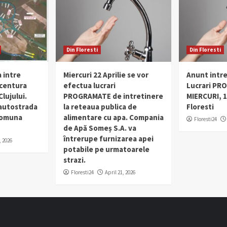
Din Floresti
Din Floresti
 intre
Miercuri 22 Aprilie se vor
Anunt intr
 centura
efectua lucrari
Lucrari PR
lujului.
PROGRAMATE de intretinere
MIERCURI, 1
 autostrada
la reteaua publica de
Floresti
 comuna
alimentare cu apa. Compania
Floresti24
de Apă Someș S.A. va
întrerupe furnizarea apei
, 2026
potabile pe urmatoarele
strazi.
Floresti24
April 21, 2026