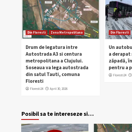
Din Floresti
Zona Metropolitana
Din Floresti
Drum de legatura intre
Un autobuz
Autostrada A3 si centura
a derapat 
metropolitana a Clujului.
zăpadă, în
Soseaua va lega autostrada
pentru a p
din satul Tauti, comuna
Floresti24
Floresti
Floresti24
April 30, 2026
Posibil sa te intereseze si…