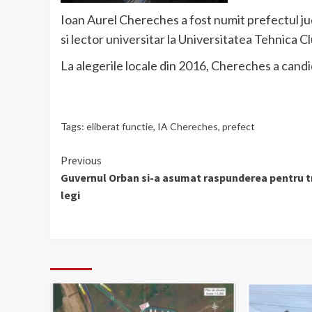
Ioan Aurel Chereches a fost numit prefectul jud
si lector universitar la Universitatea Tehnica 
La alegerile locale din 2016, Chereches a candi
Tags:
eliberat functie
,
IA Chereches
,
prefect
Continue
Previous
Guvernul Orban si-a asumat raspunderea pentru t
Reading
legi