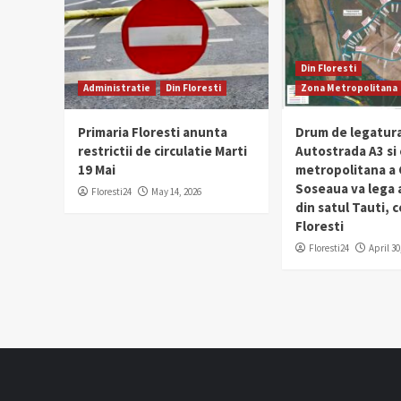
Din Floresti
Administratie
Din Floresti
Zona Metropolitana
Primaria Floresti anunta
Drum de legatura
restrictii de circulatie Marti
Autostrada A3 si
19 Mai
metropolitana a C
Soseaua va lega
Floresti24
May 14, 2026
din satul Tauti,
Floresti
Floresti24
April 30