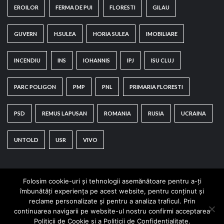
EROILOR
FERMA DE PUI
FLORESTI
GILAU
GUVERN
H.SULEA
HORIA SULEA
IMOBILIARE
INCENDIU
INS
IOHANNIS
IPJ
ISU CLUJ
PARC POLIGON
PMP
PNL
PRIMARIA FLORESTI
PSD
REMUS LAPUSAN
ROMANIA
RUSIA
UCRAINA
UNTOLD
USR
VIVO
Folosim cookie-uri și tehnologii asemănătoare pentru a-ți
îmbunătăți experiența pe acest website, pentru conținut și
reclame personalizate și pentru a analiza traficul. Prin
continuarea navigarii pe website-ul nostru confirmi acceptarea
Copyright © All rights reserved.
|
CoverNews
by AF
Politicii de Cookie si a Politicii de Confidentialitate.