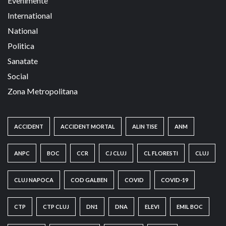
Evenimente
International
National
Politica
Sanatate
Social
Zona Metropolitana
ACCIDENT
ACCIDENT MORTAL
ALIN TISE
ANM
ANPC
BOC
CCR
CJ CLUJ
CL FLORESTI
CLUJ
CLUJ NAPOCA
COD GALBEN
COVID
COVID-19
CTP
CTP CLUJ
DN1
DNA
ELEVI
EMIL BOC