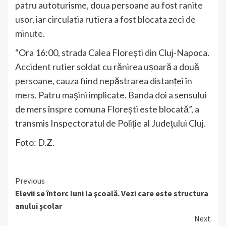
patru autoturisme, doua persoane au fost ranite
usor, iar circulatia rutiera a fost blocata zeci de
minute.
“Ora 16:00, strada Calea Floreşti din Cluj-Napoca.
Accident rutier soldat cu rănirea ușoară a două
persoane, cauza fiind nepăstrarea distanței în
mers. Patru maşini implicate. Banda doi a sensului
de mers înspre comuna Florești este blocată”, a
transmis Inspectoratul de Poliție al Județului Cluj.
Foto: D.Z.
Continue
Previous
Elevii se întorc luni la şcoală. Vezi care este structura
Reading
anului şcolar
Next