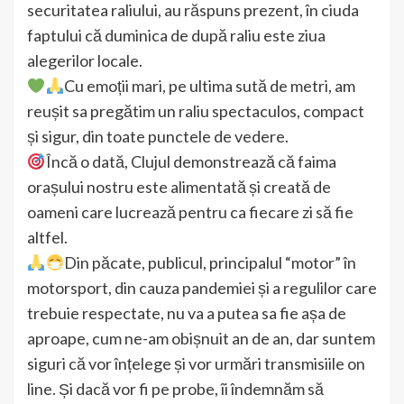
securitatea raliului, au răspuns prezent, în ciuda
faptului că duminica de după raliu este ziua
alegerilor locale.
Cu emoții mari, pe ultima sută de metri, am
reușit sa pregătim un raliu spectaculos, compact
și sigur, din toate punctele de vedere.
Încă o dată, Clujul demonstrează că faima
orașului nostru este alimentată și creată de
oameni care lucrează pentru ca fiecare zi să fie
altfel.
Din păcate, publicul, principalul “motor” în
motorsport, din cauza pandemiei și a regulilor care
trebuie respectate, nu va a putea sa fie așa de
aproape, cum ne-am obișnuit an de an, dar suntem
siguri că vor înțelege și vor urmări transmisiile on
line. Și dacă vor fi pe probe, îi îndemnăm să