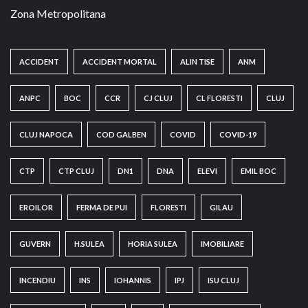
Zona Metropolitana
ACCIDENT
ACCIDENT MORTAL
ALIN TISE
ANM
ANPC
BOC
CCR
CJ CLUJ
CL FLORESTI
CLUJ
CLUJ NAPOCA
COD GALBEN
COVID
COVID-19
CTP
CTP CLUJ
DN1
DNA
ELEVI
EMIL BOC
EROILOR
FERMA DE PUI
FLORESTI
GILAU
GUVERN
H.SULEA
HORIA SULEA
IMOBILIARE
INCENDIU
INS
IOHANNIS
IPJ
ISU CLUJ