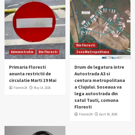
Din Floresti
Administratie
Din Floresti
Zona Metropolitana
Primaria Floresti
Drum de legatura intre
anunta restrictii de
Autostrada A3 si
circulatie Marti 19 Mai
centura metropolitana
a Clujului. Soseaua va
Floresti24
May 14, 2026
lega autostrada din
satul Tauti, comuna
Floresti
Floresti24
April 30, 2026