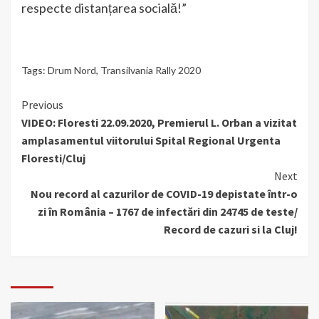
respecte distanțarea socială!”
Tags:
Drum Nord
,
Transilvania Rally 2020
Continue
Previous
VIDEO: Floresti 22.09.2020, Premierul L. Orban a vizitat
Reading
amplasamentul viitorului Spital Regional Urgenta
Floresti/Cluj
Next
Nou record al cazurilor de COVID-19 depistate într-o
zi în România – 1767 de infectări din 24745 de teste/
Record de cazuri si la Cluj!