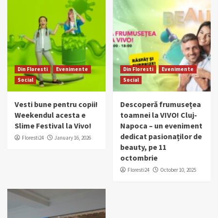
Din Floresti
Evenimente
Din Floresti
Evenimente
Social
Social
Vesti bune pentru copii!
Descoperă frumusețea
Weekendul acesta e
toamnei la VIVO! Cluj-
Slime Festival la Vivo!
Napoca – un eveniment
dedicat pasionaților de
Floresti24
January 16, 2026
beauty, pe 11
octombrie
Floresti24
October 10, 2025