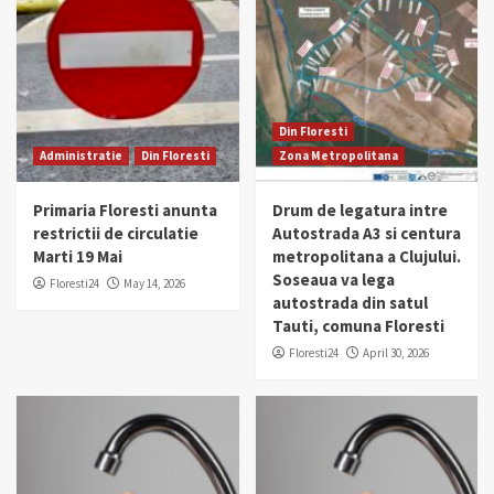
Din Floresti
Administratie
Din Floresti
Zona Metropolitana
Primaria Floresti anunta
Drum de legatura intre
restrictii de circulatie
Autostrada A3 si centura
Marti 19 Mai
metropolitana a Clujului.
Soseaua va lega
Floresti24
May 14, 2026
autostrada din satul
Tauti, comuna Floresti
Floresti24
April 30, 2026