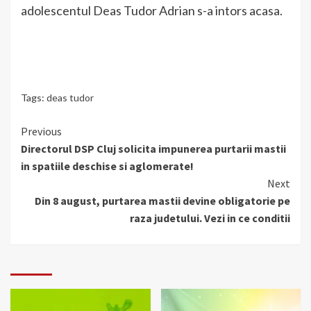
adolescentul Deas Tudor Adrian s-a intors acasa.
Tags:
deas tudor
Continue
Previous
Directorul DSP Cluj solicita impunerea purtarii mastii
Reading
in spatiile deschise si aglomerate!
Next
Din 8 august, purtarea mastii devine obligatorie pe
raza judetului. Vezi in ce conditii