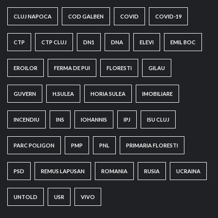
CLUJ NAPOCA
COD GALBEN
COVID
COVID-19
CTP
CTP CLUJ
DN1
DNA
ELEVI
EMIL BOC
EROILOR
FERMA DE PUI
FLORESTI
GILAU
GUVERN
H.SULEA
HORIA SULEA
IMOBILIARE
INCENDIU
INS
IOHANNIS
IPJ
ISU CLUJ
PARC POLIGON
PMP
PNL
PRIMARIA FLORESTI
PSD
REMUS LAPUSAN
ROMANIA
RUSIA
UCRAINA
UNTOLD
USR
VIVO