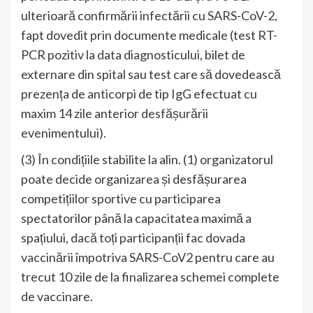
ulterioară confirmării infectării cu SARS-CoV-2,
fapt dovedit prin documente medicale (test RT-
PCR pozitiv la data diagnosticului, bilet de
externare din spital sau test care să dovedească
prezența de anticorpi de tip IgG efectuat cu
maxim 14 zile anterior desfășurării
evenimentului).
(3) În condițiile stabilite la alin. (1) organizatorul
poate decide organizarea și desfășurarea
competițiilor sportive cu participarea
spectatorilor până la capacitatea maximă a
spațiului, dacă toți participanții fac dovada
vaccinării împotriva SARS-CoV2 pentru care au
trecut 10 zile de la finalizarea schemei complete
de vaccinare.