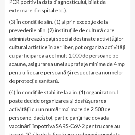
PCR pozitiv la data diagnosticului, bilet de
externare din spital etc.).
(3) În condițiile alin. (1) și prin excepție de la
prevederile alin. (2) instituțiile de cultură care
administrează spații special destinate activităților
cultural artistice în aer liber, pot organiza activități
cu participarea a cel mult 1.000 de persoane pe
scaune, asigurarea unei suprafețe minime de 4 mp
pentru fiecare persoană și respectarea normelor
de protecție sanitară.
(4) În condițiile stabilite la alin. (1) organizatorul
poate decide organizarea și desfășurarea
activității cu un număr mai mare de 2.500 de
persoane, dacă toți participanții fac dovada
vaccinării împotriva SARS-CoV-2 pentru care au
trecut 10 zile de la finalizarea schemei complete