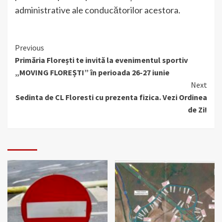
administrative ale conducătorilor acestora.
Continue
Previous
Primăria Florești te invită la evenimentul sportiv
Reading
„MOVING FLOREȘTI” în perioada 26-27 iunie
Next
Sedinta de CL Floresti cu prezenta fizica. Vezi Ordinea
de Zi!