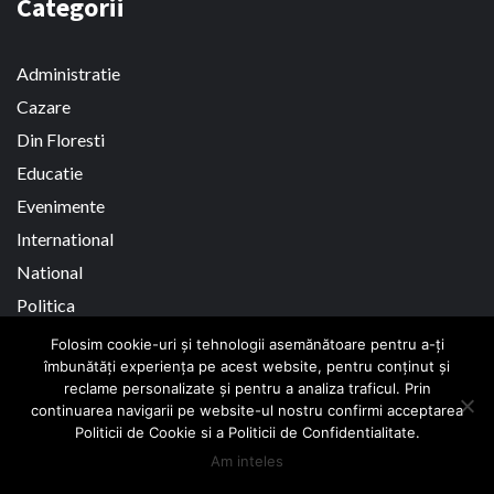
Categorii
Administratie
Cazare
Din Floresti
Educatie
Evenimente
International
National
Politica
Sanatate
Folosim cookie-uri și tehnologii asemănătoare pentru a-ți
îmbunătăți experiența pe acest website, pentru conținut și
Social
reclame personalizate și pentru a analiza traficul. Prin
Zona Metropolitana
continuarea navigarii pe website-ul nostru confirmi acceptarea
Politicii de Cookie si a Politicii de Confidentialitate.
Am inteles
ACCIDENT
ACCIDENT MORTAL
ALIN TISE
ANM