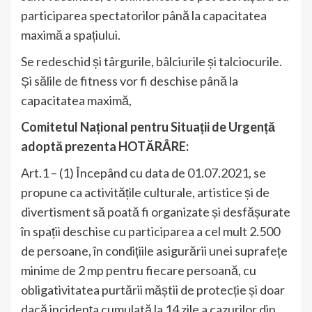
participarea spectatorilor până la capacitatea
maximă a spațiului.
Se redeschid și târgurile, bâlciurile și talciocurile.
Și sălile de fitness vor fi deschise până la
capacitatea maximă,
Comitetul Național pentru Situații de Urgență
adoptă prezenta HOTĂRÂRE:
Art.1 – (1) Începând cu data de 01.07.2021, se
propune ca activitățile culturale, artistice și de
divertisment să poată fi organizate și desfășurate
în spații deschise cu participarea a cel mult 2.500
de persoane, în condițiile asigurării unei suprafețe
minime de 2 mp pentru fiecare persoană, cu
obligativitatea purtării măștii de protecție și doar
dacă incidența cumulată la 14 zile a cazurilor din