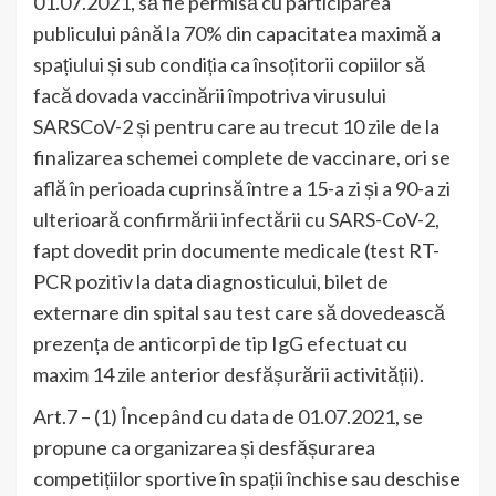
01.07.2021, să fie permisă cu participarea
publicului până la 70% din capacitatea maximă a
spațiului și sub condiția ca însoțitorii copiilor să
facă dovada vaccinării împotriva virusului
SARSCoV-2 și pentru care au trecut 10 zile de la
finalizarea schemei complete de vaccinare, ori se
află în perioada cuprinsă între a 15-a zi și a 90-a zi
ulterioară confirmării infectării cu SARS-CoV-2,
fapt dovedit prin documente medicale (test RT-
PCR pozitiv la data diagnosticului, bilet de
externare din spital sau test care să dovedească
prezența de anticorpi de tip IgG efectuat cu
maxim 14 zile anterior desfășurării activității).
Art.7 – (1) Începând cu data de 01.07.2021, se
propune ca organizarea și desfășurarea
competițiilor sportive în spații închise sau deschise