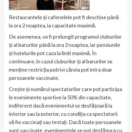
Restaurantele și cafenelele pot fi deschise până
la ora 2 noaptea, la capacitate maximă.
De asemenea, va fi prelungit programul cluburilor
și al barurilor până la ora 2 noaptea, iar pensiunile
și hotelurile pot caza la limit maximă. În
continuare, în cazul cluburilor și al barurilor se
menține restricția potrivi căreia pot intra doar
persoanele vaccinate.
Crește și numărul spectatorilor care pot participa
le evenimente sportive la 50% din capacitate,
indiferent dacă evenimentul se desfășoară la
interior sau la exterior, cu condiția ca spectatorii
să fie vaccinați sau testați. Dacă toate persoanele
sunt vaccinate, evenimentele se pot desfășura cu