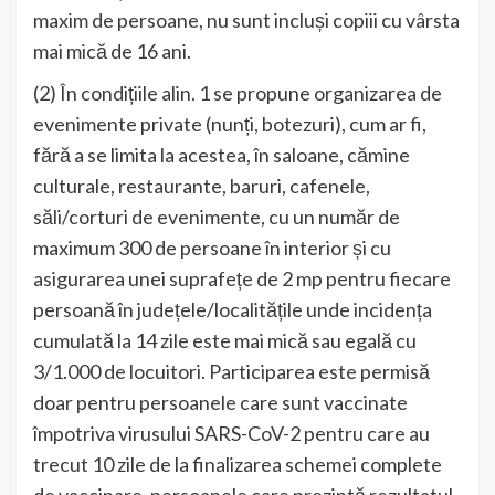
maxim de persoane, nu sunt incluși copiii cu vârsta
mai mică de 16 ani.
(2) În condițiile alin. 1 se propune organizarea de
evenimente private (nunți, botezuri), cum ar fi,
fără a se limita la acestea, în saloane, cămine
culturale, restaurante, baruri, cafenele,
săli/corturi de evenimente, cu un număr de
maximum 300 de persoane în interior și cu
asigurarea unei suprafețe de 2 mp pentru fiecare
persoană în județele/localitățile unde incidența
cumulată la 14 zile este mai mică sau egală cu
3/1.000 de locuitori. Participarea este permisă
doar pentru persoanele care sunt vaccinate
împotriva virusului SARS-CoV-2 pentru care au
trecut 10 zile de la finalizarea schemei complete
de vaccinare, persoanele care prezintă rezultatul