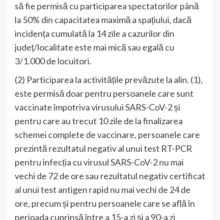
să fie permisă cu participarea spectatorilor până
la 50% din capacitatea maximă a spațiului, dacă
incidența cumulată la 14 zile a cazurilor din
județ/localitate este mai mică sau egală cu
3/1.000 de locuitori.
(2) Participarea la activitățile prevăzute la alin. (1),
este permisă doar pentru persoanele care sunt
vaccinate împotriva virusului SARS-CoV-2 și
pentru care au trecut 10 zile de la finalizarea
schemei complete de vaccinare, persoanele care
prezintă rezultatul negativ al unui test RT-PCR
pentru infecția cu virusul SARS-CoV-2 nu mai
vechi de 72 de ore sau rezultatul negativ certificat
al unui test antigen rapid nu mai vechi de 24 de
ore, precum și pentru persoanele care se află în
perioada cuprinsă între a 15-a zi și a 90-a zi