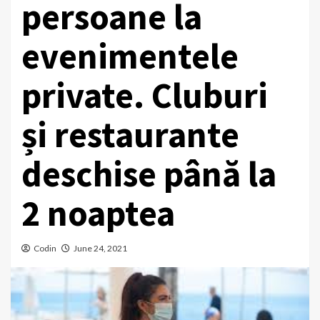
persoane la
evenimentele
private. Cluburi
și restaurante
deschise până la
2 noaptea
Codin
June 24, 2021