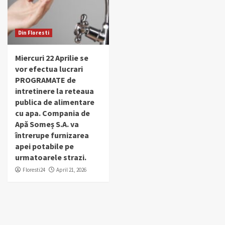
Din Floresti
Miercuri 22 Aprilie se
vor efectua lucrari
PROGRAMATE de
intretinere la reteaua
publica de alimentare
cu apa. Compania de
Apă Someș S.A. va
întrerupe furnizarea
apei potabile pe
urmatoarele strazi.
Floresti24
April 21, 2026