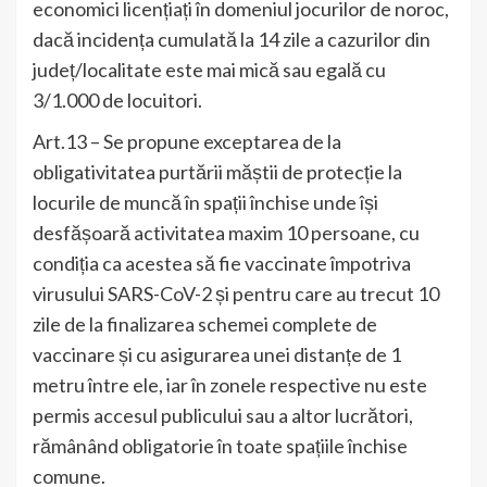
economici licențiați în domeniul jocurilor de noroc,
dacă incidența cumulată la 14 zile a cazurilor din
județ/localitate este mai mică sau egală cu
3/1.000 de locuitori.
Art.13 – Se propune exceptarea de la
obligativitatea purtării măștii de protecție la
locurile de muncă în spații închise unde își
desfășoară activitatea maxim 10 persoane, cu
condiția ca acestea să fie vaccinate împotriva
virusului SARS-CoV-2 și pentru care au trecut 10
zile de la finalizarea schemei complete de
vaccinare și cu asigurarea unei distanțe de 1
metru între ele, iar în zonele respective nu este
permis accesul publicului sau a altor lucrători,
rămânând obligatorie în toate spațiile închise
comune.