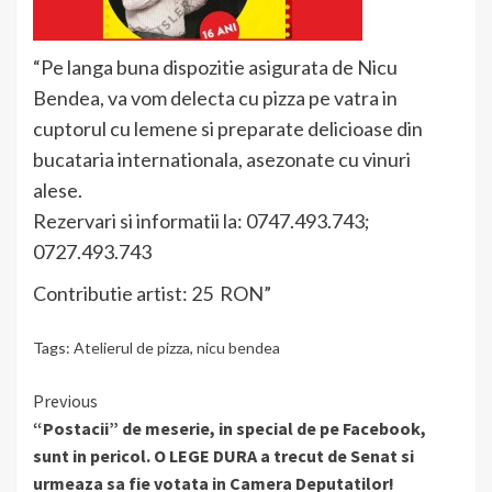
“Pe langa buna dispozitie asigurata de Nicu
Bendea, va vom delecta cu pizza pe vatra in
cuptorul cu lemene si preparate delicioase din
bucataria internationala, asezonate cu vinuri
alese.
Rezervari si informatii la: 0747.493.743;
0727.493.743
Contributie artist: 25 RON”
Tags:
Atelierul de pizza
,
nicu bendea
Continue
Previous
“Postacii” de meserie, in special de pe Facebook,
Reading
sunt in pericol. O LEGE DURA a trecut de Senat si
urmeaza sa fie votata in Camera Deputatilor!