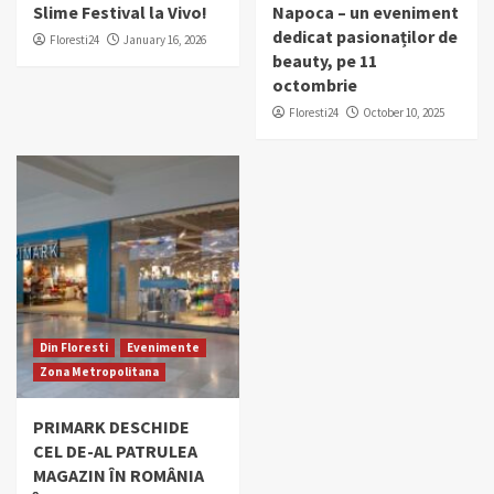
Slime Festival la Vivo!
Napoca – un eveniment
dedicat pasionaților de
Floresti24
January 16, 2026
beauty, pe 11
octombrie
Floresti24
October 10, 2025
Din Floresti
Evenimente
Zona Metropolitana
PRIMARK DESCHIDE
CEL DE-AL PATRULEA
MAGAZIN ÎN ROMÂNIA