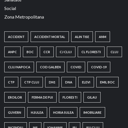
Social
Zona Metropolitana
ACCIDENT
ACCIDENT MORTAL
ALIN TISE
ANM
ANPC
BOC
CCR
CJ CLUJ
CL FLORESTI
CLUJ
CLUJ NAPOCA
COD GALBEN
COVID
COVID-19
CTP
CTP CLUJ
DN1
DNA
ELEVI
EMIL BOC
EROILOR
FERMA DE PUI
FLORESTI
GILAU
GUVERN
H.SULEA
HORIA SULEA
IMOBILIARE
INCENDIU
INS
IOHANNIS
IPJ
ISU CLUJ