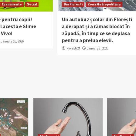
Evenimente
Social
Din Floresti
Zona Metropolitana
 pentru copii!
Un autobuz școlar din Florești
 acesta e Slime
a derapat și a rămas blocat în
 Vivo!
zăpadă, în timp ce se deplasa
pentru a prelua elevii.
January 16, 2026
Floresti24
January 8, 2026