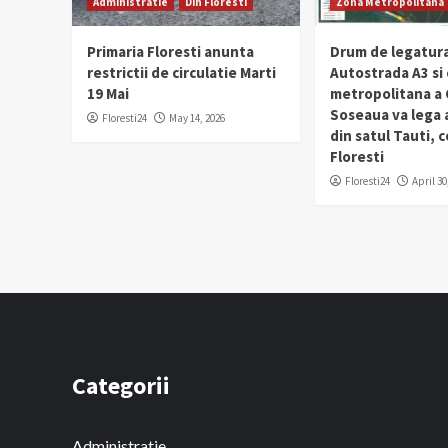
Administratie
Din Floresti
Zona Metropolitana
Primaria Floresti anunta
Drum de legatura
restrictii de circulatie Marti
Autostrada A3 si
19 Mai
metropolitana a C
Soseaua va lega
Floresti24
May 14, 2026
din satul Tauti,
Floresti
Floresti24
April 30
Categorii
Administratie