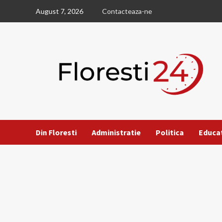
Skip
August 7, 2026
Contacteaza-ne
to
content
Din Floresti
Administratie
Politica
Educa