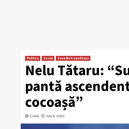
Politica
Social
Zona Metropolitana
Nelu Tătaru: “S
pantă ascendent
cocoașă”
Codin
July 8, 2020