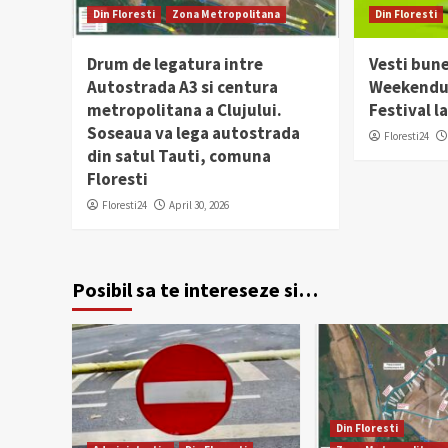
Din Floresti
Zona Metropolitana
Din Floresti
Drum de legatura intre
Vesti bune
Autostrada A3 si centura
Weekendul
metropolitana a Clujului.
Festival la
Soseaua va lega autostrada
Floresti24
din satul Tauti, comuna
Floresti
Floresti24
April 30, 2026
Posibil sa te intereseze si…
Din Floresti