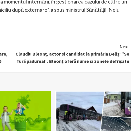
a momentul internării, în gestionarea cazului de către un
iciliu după externare”, a spus ministrul Sănătății, Nelu
Next
are,
Claudiu Bleonț, actor si candidat la primăria Beliș: ”Se
9
fură pădurea!”. Bleonț oferă nume si zonele defrișate