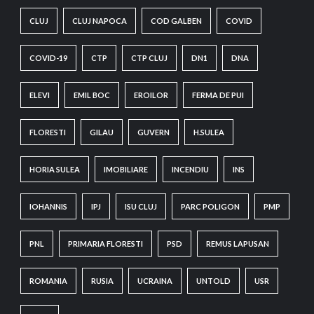
CLUJ
CLUJ NAPOCA
COD GALBEN
COVID
COVID-19
CTP
CTP CLUJ
DN1
DNA
ELEVI
EMIL BOC
EROILOR
FERMA DE PUI
FLORESTI
GILAU
GUVERN
H.SULEA
HORIA SULEA
IMOBILIARE
INCENDIU
INS
IOHANNIS
IPJ
ISU CLUJ
PARC POLIGON
PMP
PNL
PRIMARIA FLORESTI
PSD
REMUS LAPUSAN
ROMANIA
RUSIA
UCRAINA
UNTOLD
USR