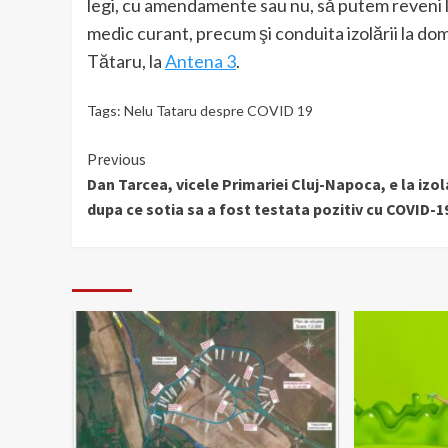
legi, cu amendamente sau nu, să putem reveni l
medic curant, precum şi conduita izolării la dom
Tătaru, la
Antena 3
.
Tags:
Nelu Tataru despre COVID 19
Continue
Previous
Dan Tarcea, vicele Primariei Cluj-Napoca, e la izol
Reading
dupa ce sotia sa a fost testata pozitiv cu COVID-1