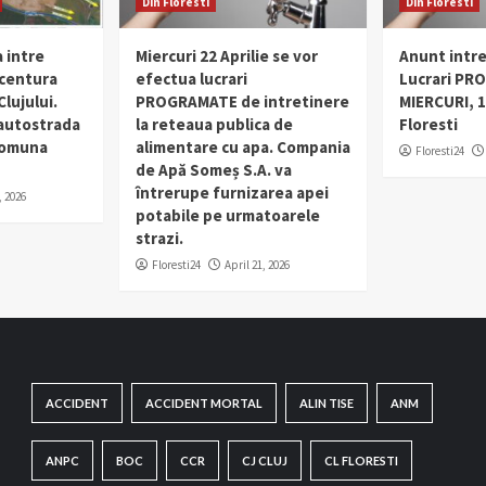
Din Floresti
Din Floresti
 intre
Miercuri 22 Aprilie se vor
Anunt intr
 centura
efectua lucrari
Lucrari PR
lujului.
PROGRAMATE de intretinere
MIERCURI, 1
 autostrada
la reteaua publica de
Floresti
 comuna
alimentare cu apa. Compania
Floresti24
de Apă Someș S.A. va
întrerupe furnizarea apei
, 2026
potabile pe urmatoarele
strazi.
Floresti24
April 21, 2026
ACCIDENT
ACCIDENT MORTAL
ALIN TISE
ANM
ANPC
BOC
CCR
CJ CLUJ
CL FLORESTI