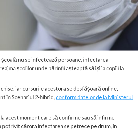
în școală nu se infectează persoane, infectarea
ajma școlilor unde părinții așteaptă să își ia copiii la
nchise, iar cursurile acestora se desfășoară online,
nt în Scenariul 2-hibrid,
conform datelor de la Ministerul
ă la acest moment care să confirme sau să infirme
a potrivit cărora infectarea se petrece pe drum, în