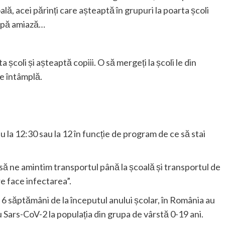
lă, acei părinți care așteaptă în grupuri la poarta școli
după amiază…
a școli și așteaptă copiii. O să mergeți la școli le din
se întâmplă.
au la 12:30 sau la 12 în funcție de program de ce să stai
e să ne amintim transportul până la școală și transportul de
e face infectarea”.
 6 săptămâni de la începutul anului școlar, în România au
u Sars-CoV-2 la populația din grupa de vârstă 0-19 ani.