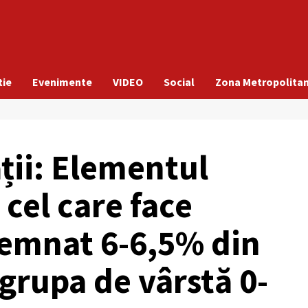
tie
Evenimente
VIDEO
Social
Zona Metropolita
ții: Elementul
 cel care face
semnat 6-6,5% din
grupa de vârstă 0-