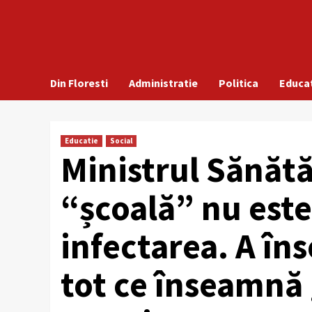
Din Floresti
Administratie
Politica
Educa
Educatie
Social
Ministrul Sănătă
“școală” nu este
infectarea. A în
tot ce înseamnă 