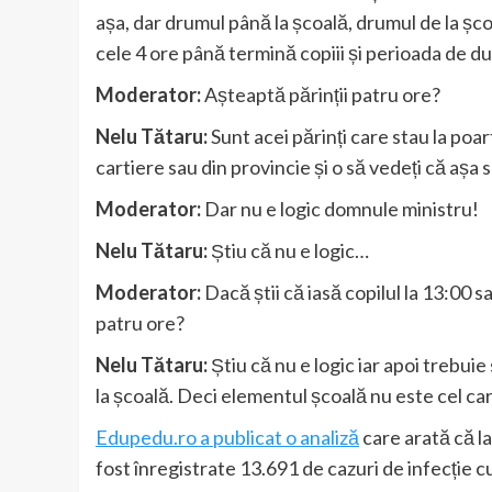
așa, dar drumul până la școală, drumul de la școa
cele 4 ore până termină copiii și perioada de 
Moderator:
Așteaptă părinții patru ore?
Nelu Tătaru:
Sunt acei părinți care stau la poart
cartiere sau din provincie și o să vedeți că așa 
Moderator:
Dar nu e logic domnule ministru!
Nelu Tătaru:
Știu că nu e logic…
Moderator:
Dacă știi că iasă copilul la 13:00 s
patru ore?
Nelu Tătaru:
Știu că nu e logic iar apoi trebui
la școală. Deci elementul școală nu este cel car
Edupedu.ro a publicat o analiză
care arată că la
fost înregistrate 13.691 de cazuri de infecție c