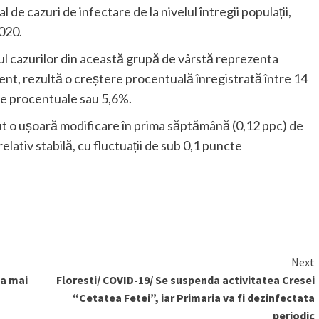
e cazuri de infectare de la nivelul întregii populații,
2020.
ul cazurilor din această grupă de vârstă reprezenta
ent, rezultă o creștere procentuală înregistrată între 14
te procentuale sau 5,6%.
avut o ușoară modificare în prima săptămână (0,12 ppc) de
 relativ stabilă, cu fluctuații de sub 0,1 puncte
Next
ea mai
Floresti/ COVID-19/ Se suspenda activitatea Cresei
“Cetatea Fetei”, iar Primaria va fi dezinfectata
periodic