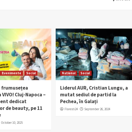
Evenimente
Social
National
Social
 frumusețea
Liderul AUR, Cristian Lungu, a
 VIVO! Cluj-Napoca –
mutat sediul de partid la
ent dedicat
Pechea, în Galați
or de beauty, pe 11
Floresti24
September 26, 2024
e
October 10, 2025