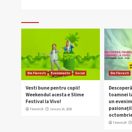
Din Floresti
Evenimente
Social
Din Floresti
Vesti bune pentru copii!
Descoperă
Weekendul acesta e Slime
toamnei la
Festival la Vivo!
un evenim
pasionațil
Floresti24
January 16, 2026
octombri
Floresti24