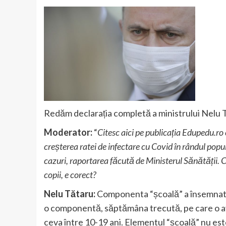
Redăm declarația completă a ministrului Nelu 
Moderator:
“
Citesc aici pe publicația Edupedu.ro c
creșterea ratei de infectare cu Covid în rândul popu
cazuri, raportarea făcută de Ministerul Sănătății. Co
copii, e corect?
Nelu Tătaru:
Componenta “școală” a însemnat 6
o componentă, săptămâna trecută, pe care o avem
ceva între 10-19 ani. Elementul “școală” nu es