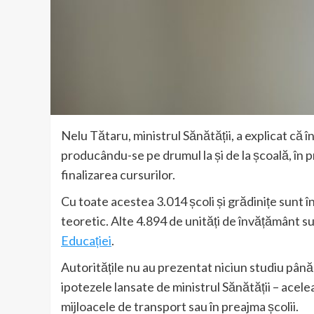
Nelu Tătaru, ministrul Sănătății, a explicat că 
producându-se pe drumul la și de la școală, în pre
finalizarea cursurilor.
Cu toate acestea 3.014 școli și grădinițe sunt î
teoretic. Alte 4.894 de unități de învățământ su
Educației
.
Autoritățile nu au prezentat niciun studiu pân
ipotezele lansate de ministrul Sănătății – acele
mijloacele de transport sau în preajma școlii.