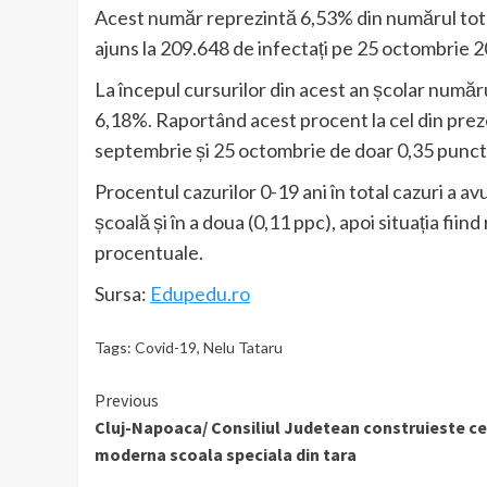
Acest număr reprezintă 6,53% din numărul total d
ajuns la 209.648 de infectați pe 25 octombrie 
La începul cursurilor din acest an școlar număr
6,18%. Raportând acest procent la cel din prez
septembrie și 25 octombrie de doar 0,35 punc
Procentul cazurilor 0-19 ani în total cazuri a 
școală și în a doua (0,11 ppc), apoi situația fiind
procentuale.
Sursa:
Edupedu.ro
Tags:
Covid-19
,
Nelu Tataru
Continue
Previous
Cluj-Napoaca/ Consiliul Judetean construieste c
Reading
moderna scoala speciala din tara