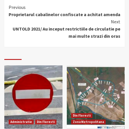
Continue
Previous
Proprietarul cabalinelor confiscate a achitat amenda
Reading
Next
UNTOLD 2021/ Au inceput restrictiile de circulatie pe
mai multe strazi din oras
Din Floresti
Administratie
Din Floresti
Zona Metropolitana