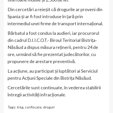
Din cercetări a reieșit că drogurile ar proveni din
Spania și ar fi fost introduse în țară prin
intermediul unei firme de transport internațional.
Bărbatul a fost condus la audieri, iar procurorul
din cadrul D.I.I.C.O.T.- Biroul Teritorial Bistrița-
Năsăud a dispus măsura reținerii, pentru 24 de
ore, urmând să fie prezentat judecătorilor, cu
propunere de arestare preventivă.
La acțiune, au participat și luptători ai Serviciul
pentru Acțiuni Speciale din Bistrița Năsăud.
Cercetările sunt continuate, în vederea stabilirii
întregii activități infracționale.
Tags:
6 kg
,
confiscate
,
droguri