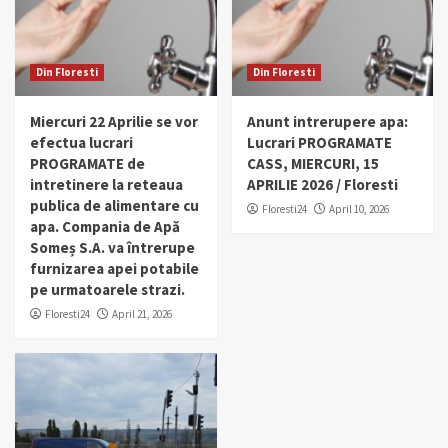
Din Floresti
Din Floresti
Miercuri 22 Aprilie se vor
Anunt intrerupere apa:
efectua lucrari
Lucrari PROGRAMATE
PROGRAMATE de
CASS, MIERCURI, 15
intretinere la reteaua
APRILIE 2026 / Floresti
publica de alimentare cu
Floresti24
April 10, 2026
apa. Compania de Apă
Someș S.A. va întrerupe
furnizarea apei potabile
pe urmatoarele strazi.
Floresti24
April 21, 2026