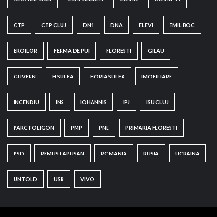
CTP
CTP CLUJ
DN1
DNA
ELEVI
EMIL BOC
EROILOR
FERMA DE PUI
FLORESTI
GILAU
GUVERN
H.SULEA
HORIA SULEA
IMOBILIARE
INCENDIU
INS
IOHANNIS
IPJ
ISU CLUJ
PARC POLIGON
PMP
PNL
PRIMARIA FLORESTI
PSD
REMUS LAPUSAN
ROMANIA
RUSIA
UCRAINA
UNTOLD
USR
VIVO