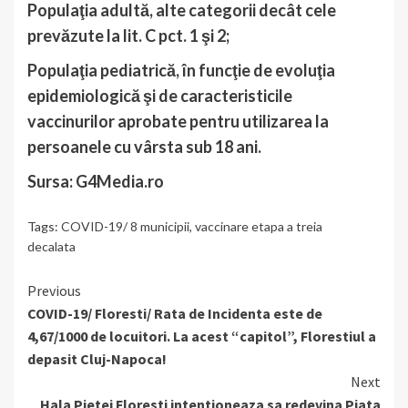
Populaţia adultă, alte categorii decât cele
prevăzute la lit. C pct. 1 şi 2;
Populaţia pediatrică, în funcţie de evoluţia
epidemiologică şi de caracteristicile
vaccinurilor aprobate pentru utilizarea la
persoanele cu vârsta sub 18 ani.
Sursa: G4Media.ro
Tags:
COVID-19/ 8 municipii
,
vaccinare etapa a treia
decalata
Continue
Previous
COVID-19/ Floresti/ Rata de Incidenta este de
Reading
4,67/1000 de locuitori. La acest “capitol”, Florestiul a
depasit Cluj-Napoca!
Next
Hala Pietei Floresti intentioneaza sa redevina Piata