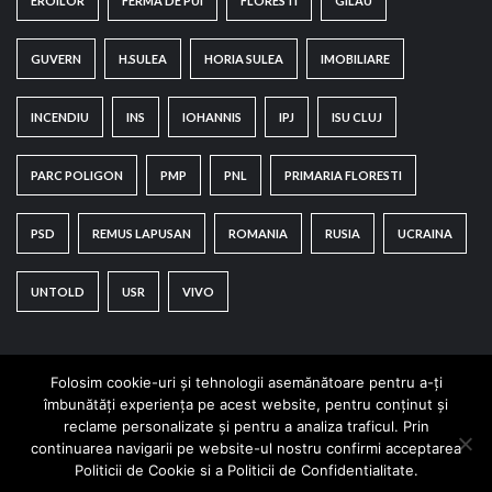
EROILOR
FERMA DE PUI
FLORESTI
GILAU
GUVERN
H.SULEA
HORIA SULEA
IMOBILIARE
INCENDIU
INS
IOHANNIS
IPJ
ISU CLUJ
PARC POLIGON
PMP
PNL
PRIMARIA FLORESTI
PSD
REMUS LAPUSAN
ROMANIA
RUSIA
UCRAINA
UNTOLD
USR
VIVO
Folosim cookie-uri și tehnologii asemănătoare pentru a-ți
îmbunătăți experiența pe acest website, pentru conținut și
reclame personalizate și pentru a analiza traficul. Prin
continuarea navigarii pe website-ul nostru confirmi acceptarea
Copyright © All rights reserved.
|
CoverNews
by AF
Politicii de Cookie si a Politicii de Confidentialitate.