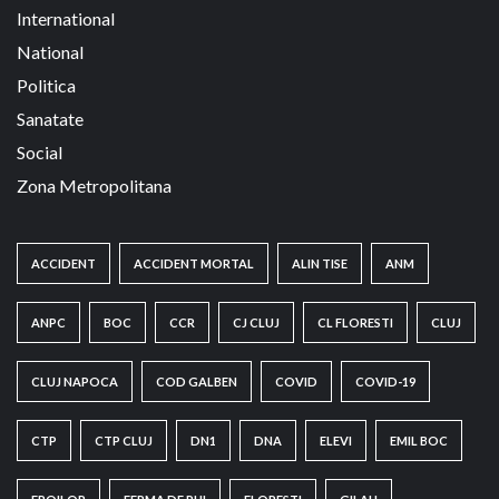
International
National
Politica
Sanatate
Social
Zona Metropolitana
ACCIDENT
ACCIDENT MORTAL
ALIN TISE
ANM
ANPC
BOC
CCR
CJ CLUJ
CL FLORESTI
CLUJ
CLUJ NAPOCA
COD GALBEN
COVID
COVID-19
CTP
CTP CLUJ
DN1
DNA
ELEVI
EMIL BOC