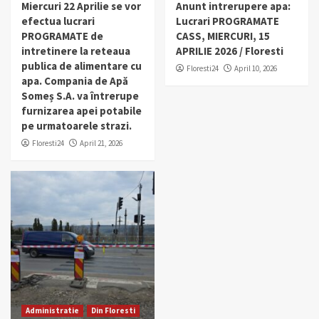
Miercuri 22 Aprilie se vor
Anunt intrerupere apa:
efectua lucrari
Lucrari PROGRAMATE
PROGRAMATE de
CASS, MIERCURI, 15
intretinere la reteaua
APRILIE 2026 / Floresti
publica de alimentare cu
Floresti24
April 10, 2026
apa. Compania de Apă
Someș S.A. va întrerupe
furnizarea apei potabile
pe urmatoarele strazi.
Floresti24
April 21, 2026
Administratie
Din Floresti