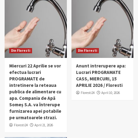
Din Floresti
Din Floresti
Miercuri 22 Aprilie se vor
Anunt intrerupere apa:
efectua lucrari
Lucrari PROGRAMATE
PROGRAMATE de
CASS, MIERCURI, 15
intretinere la reteaua
APRILIE 2026 / Floresti
publica de alimentare cu
Floresti24
April 10, 2026
apa. Compania de Apă
Someș S.A. va întrerupe
furnizarea apei potabile
pe urmatoarele strazi.
Floresti24
April 21, 2026