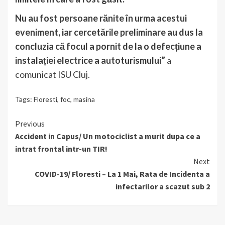
Nu au fost persoane rănite în urma acestui
eveniment, iar cercetările preliminare au dus la
concluzia că focul a pornit de la o defecțiune a
instalației electrice a autoturismului”
a
comunicat ISU Cluj.
Tags:
Floresti
,
foc
,
masina
Continue
Previous
Accident in Capus/ Un motociclist a murit dupa ce a
Reading
intrat frontal intr-un TIR!
Next
COVID-19/ Floresti – La 1 Mai, Rata de Incidenta a
infectarilor a scazut sub 2