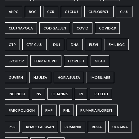
ANPC
BOC
CCR
CJ CLUJ
CL FLORESTI
CLUJ
CLUJ NAPOCA
COD GALBEN
COVID
COVID-19
CTP
CTP CLUJ
DN1
DNA
ELEVI
EMIL BOC
EROILOR
FERMA DE PUI
FLORESTI
GILAU
GUVERN
H.SULEA
HORIA SULEA
IMOBILIARE
INCENDIU
INS
IOHANNIS
IPJ
ISU CLUJ
PARC POLIGON
PMP
PNL
PRIMARIA FLORESTI
PSD
REMUS LAPUSAN
ROMANIA
RUSIA
UCRAINA