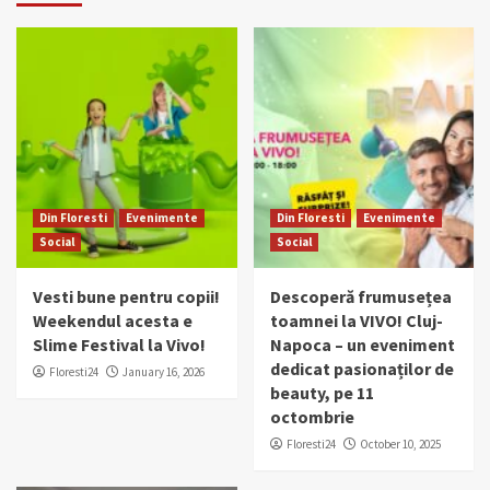
Din Floresti
Evenimente
Din Floresti
Evenimente
Social
Social
Vesti bune pentru copii!
Descoperă frumusețea
Weekendul acesta e
toamnei la VIVO! Cluj-
Slime Festival la Vivo!
Napoca – un eveniment
dedicat pasionaților de
Floresti24
January 16, 2026
beauty, pe 11
octombrie
Floresti24
October 10, 2025