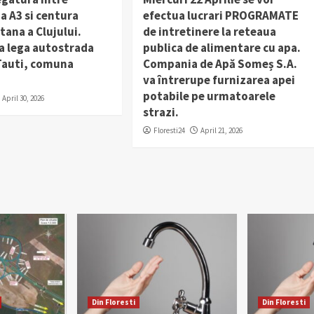
a A3 si centura
efectua lucrari PROGRAMATE
ana a Clujului.
de intretinere la reteaua
a lega autostrada
publica de alimentare cu apa.
 Tauti, comuna
Compania de Apă Someș S.A.
va întrerupe furnizarea apei
potabile pe urmatoarele
April 30, 2026
strazi.
Floresti24
April 21, 2026
Din Floresti
Din Floresti