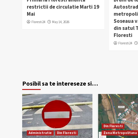
restrictii de circulatie Marti 19
Autostrad
Mai
metropolit
Soseaua v
Floresti24
May 14, 2026
din satul
Floresti
Floresti24
Posibil sa te intereseze si…
Din Floresti
Administratie
Din Floresti
Zona Metropolitana