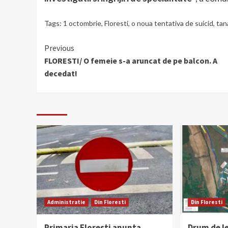
Tags:
1 octombrie
,
Floresti
,
o noua tentativa de suicid
,
tan
Continue
Previous
FLORESTI/ O femeie s-a aruncat de pe balcon. A
Reading
decedat!
Administratie
Din Floresti
Din Floresti
Primaria Floresti anunta
Drum de l