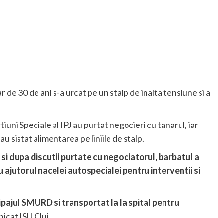
r de 30 de ani s-a urcat pe un stalp de inalta tensiune si a
ctiuni Speciale al IPJ au purtat negocieri cu tanarul, iar
au sistat alimentarea pe liniile de stalp.
l si dupa discutii purtate cu negociatorul, barbatul a
 ajutorul nacelei autospecialei pentru interventii si
ipajul SMURD si transportat la la spital pentru
nicat ISU Cluj.