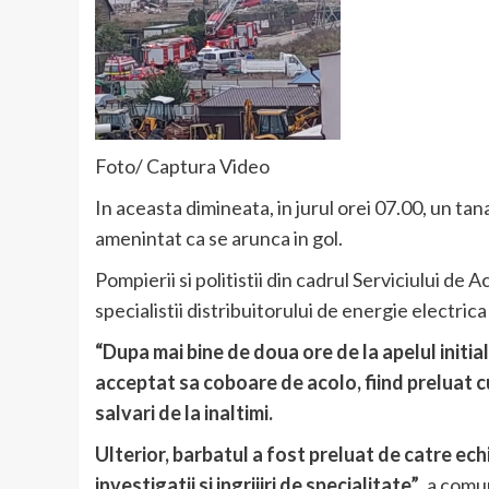
Foto/ Captura Video
In aceasta dimineata, in jurul orei 07.00, un tana
amenintat ca se arunca in gol.
Pompierii si politistii din cadrul Serviciului de A
specialistii distribuitorului de energie electrica 
“Dupa mai bine de doua ore de la apelul initia
acceptat sa coboare de acolo, fiind preluat cu
salvari de la inaltimi.
Ulterior, barbatul a fost preluat de catre ech
investigatii si ingrijiri de specialitate”
, a comu