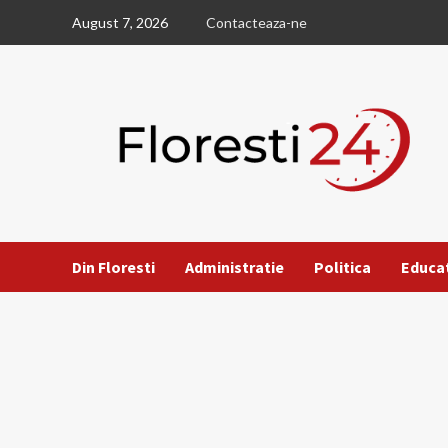
Skip
August 7, 2026
Contacteaza-ne
to
content
Din Floresti
Administratie
Politica
Educa