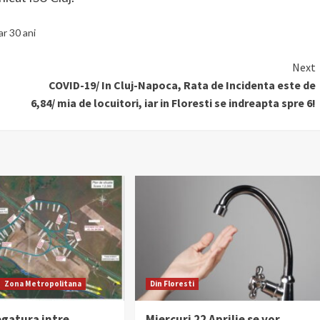
ar 30 ani
Next
COVID-19/ In Cluj-Napoca, Rata de Incidenta este de
6,84/ mia de locuitori, iar in Floresti se indreapta spre 6!
Zona Metropolitana
Din Floresti
egatura intre
Miercuri 22 Aprilie se vor