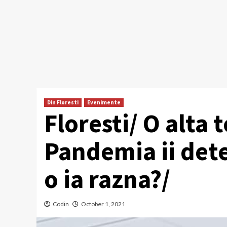
Din Floresti
Evenimente
Floresti/ O alta 
Pandemia ii det
o ia razna?/
Codin
October 1, 2021