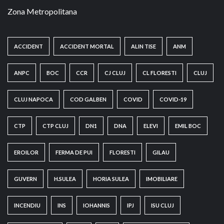
Zona Metropolitana
ACCIDENT
ACCIDENT MORTAL
ALIN TISE
ANM
ANPC
BOC
CCR
CJ CLUJ
CL FLORESTI
CLUJ
CLUJ NAPOCA
COD GALBEN
COVID
COVID-19
CTP
CTP CLUJ
DN1
DNA
ELEVI
EMIL BOC
EROILOR
FERMA DE PUI
FLORESTI
GILAU
GUVERN
H.SULEA
HORIA SULEA
IMOBILIARE
INCENDIU
INS
IOHANNIS
IPJ
ISU CLUJ