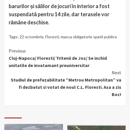
barurilor și sălilor de jocuri în interior a fost
suspendată pentru 14 zile, dar terasele vor
rămâne deschise.
Tags:
22 octombrie
,
Floresti
,
masca obligatorie spatii publice
Continue
Previous
Cluj-Napoca/ Floresti/ Tritenii de Jos/ Se inchid
Reading
unitatile de invatamant preuniversitar
Next
Studiul de prefezabilitate “Metrou Metropolitan” va
fi dezbatut si votat de noul C.L. Floresti. Asa a zis
Boc!