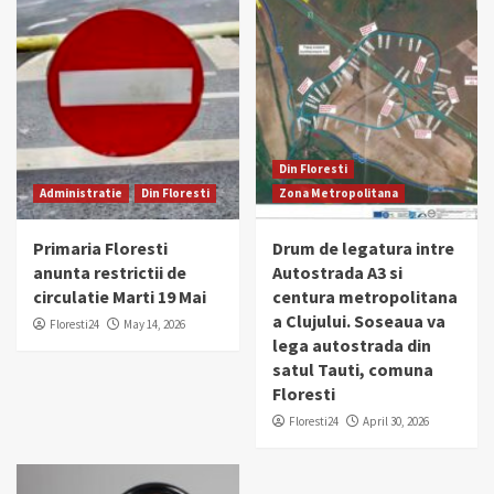
Din Floresti
Administratie
Din Floresti
Zona Metropolitana
Primaria Floresti
Drum de legatura intre
anunta restrictii de
Autostrada A3 si
circulatie Marti 19 Mai
centura metropolitana
a Clujului. Soseaua va
Floresti24
May 14, 2026
lega autostrada din
satul Tauti, comuna
Floresti
Floresti24
April 30, 2026